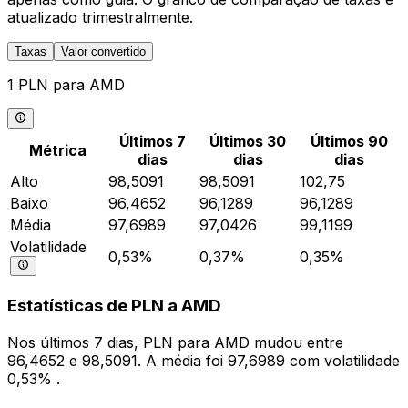
atualizado trimestralmente.
Taxas
Valor convertido
1 PLN para AMD
Últimos 7
Últimos 30
Últimos 90
Métrica
dias
dias
dias
Alto
98,5091
98,5091
102,75
Baixo
96,4652
96,1289
96,1289
Média
97,6989
97,0426
99,1199
Volatilidade
0,53%
0,37%
0,35%
Estatísticas de PLN a AMD
Nos últimos 7 dias, PLN para AMD mudou entre
96,4652 e 98,5091. A média foi 97,6989 com volatilidade
0,53% .