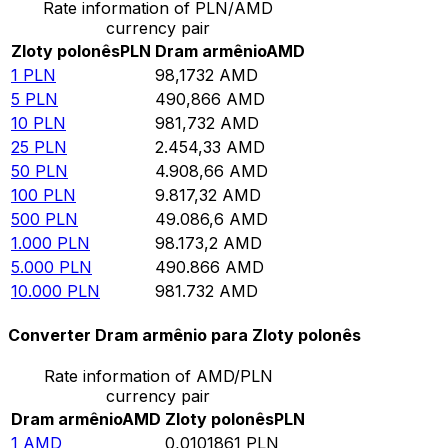
Rate information of PLN/AMD
currency pair
Zloty polonês
PLN
Dram armênio
AMD
1
PLN
98,1732
AMD
5
PLN
490,866
AMD
10
PLN
981,732
AMD
25
PLN
2.454,33
AMD
50
PLN
4.908,66
AMD
100
PLN
9.817,32
AMD
500
PLN
49.086,6
AMD
1.000
PLN
98.173,2
AMD
5.000
PLN
490.866
AMD
10.000
PLN
981.732
AMD
Converter Dram armênio para Zloty polonês
Rate information of AMD/PLN
currency pair
Dram armênio
AMD
Zloty polonês
PLN
1
AMD
0,0101861
PLN