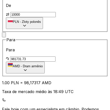
De
zł
PLN
-
Zloty polonês
Para
Para
֏
AMD
-
Dram armênio
1.00
PLN
=
98
,17317
AMD
Taxa de mercado médio às 18:49 UTC
Fale hoje com um especialista em câmbio.
Podemos