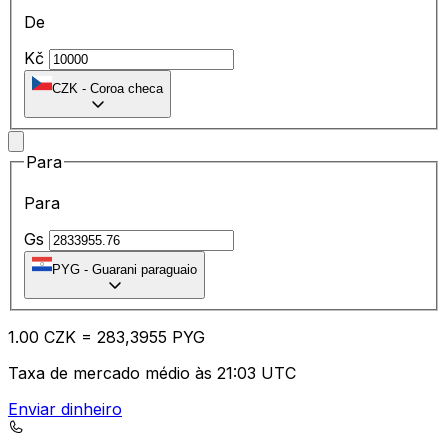
De
Kč
CZK
-
Coroa checa
Para
Para
Gs
PYG
-
Guarani paraguaio
1.00
CZK
=
28
3,3955
PYG
Taxa de mercado médio às 21:03 UTC
Enviar dinheiro