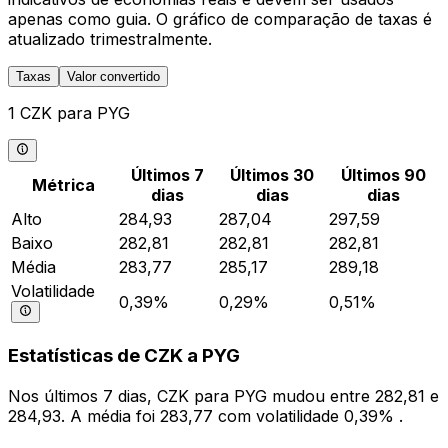
apenas como guia. O gráfico de comparação de taxas é
atualizado trimestralmente.
Taxas
Valor convertido
1 CZK para PYG
Últimos 7
Últimos 30
Últimos 90
Métrica
dias
dias
dias
Alto
284,93
287,04
297,59
Baixo
282,81
282,81
282,81
Média
283,77
285,17
289,18
Volatilidade
0,39%
0,29%
0,51%
Estatísticas de CZK a PYG
Nos últimos 7 dias, CZK para PYG mudou entre 282,81 e
284,93. A média foi 283,77 com volatilidade 0,39% .