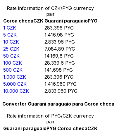
Rate information of CZK/PYG currency
pair
Coroa checa
CZK
Guarani paraguaio
PYG
1
CZK
283,396
PYG
5
CZK
1.416,98
PYG
10
CZK
2.833,96
PYG
25
CZK
7.084,89
PYG
50
CZK
14.169,8
PYG
100
CZK
28.339,6
PYG
500
CZK
141.698
PYG
1.000
CZK
283.396
PYG
5.000
CZK
1.416.980
PYG
10.000
CZK
2.833.960
PYG
Converter Guarani paraguaio para Coroa checa
Rate information of PYG/CZK currency
pair
Guarani paraguaio
PYG
Coroa checa
CZK