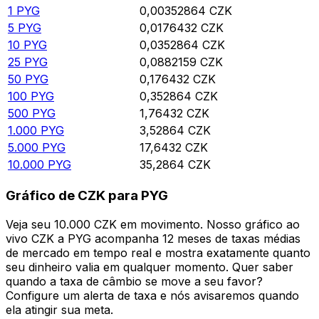
1
PYG
0,00352864
CZK
5
PYG
0,0176432
CZK
10
PYG
0,0352864
CZK
25
PYG
0,0882159
CZK
50
PYG
0,176432
CZK
100
PYG
0,352864
CZK
500
PYG
1,76432
CZK
1.000
PYG
3,52864
CZK
5.000
PYG
17,6432
CZK
10.000
PYG
35,2864
CZK
Gráfico de CZK para PYG
Veja seu 10.000 CZK em movimento. Nosso gráfico ao
vivo CZK a PYG acompanha 12 meses de taxas médias
de mercado em tempo real e mostra exatamente quanto
seu dinheiro valia em qualquer momento. Quer saber
quando a taxa de câmbio se move a seu favor?
Configure um alerta de taxa e nós avisaremos quando
ela atingir sua meta.