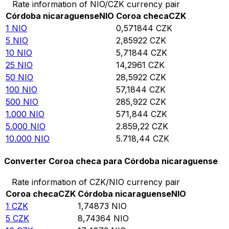
Rate information of NIO/CZK currency pair
Córdoba nicaraguense
NIO
Coroa checa
CZK
1
NIO
0,571844
CZK
5
NIO
2,85922
CZK
10
NIO
5,71844
CZK
25
NIO
14,2961
CZK
50
NIO
28,5922
CZK
100
NIO
57,1844
CZK
500
NIO
285,922
CZK
1.000
NIO
571,844
CZK
5.000
NIO
2.859,22
CZK
10.000
NIO
5.718,44
CZK
Converter Coroa checa para Córdoba nicaraguense
Rate information of CZK/NIO currency pair
Coroa checa
CZK
Córdoba nicaraguense
NIO
1
CZK
1,74873
NIO
5
CZK
8,74364
NIO