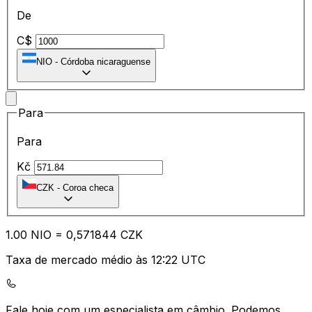
De
C$
NIO
-
Córdoba nicaraguense
Para
Para
Kč
CZK
-
Coroa checa
1.00
NIO
=
0,
571844
CZK
Taxa de mercado médio às 12:22 UTC
Fale hoje com um especialista em câmbio.
Podemos