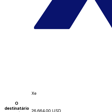
Xe
O
destinatário
26,664.00 USD