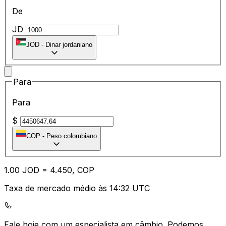
De
JD
JOD
-
Dinar jordaniano
Para
Para
$
COP
-
Peso colombiano
1.00
JOD
=
4.45
0,
COP
Taxa de mercado médio às 14:32 UTC
Fale hoje com um especialista em câmbio.
Podemos