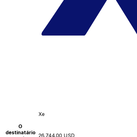
Xe
O
destinatário
26,744.00 USD