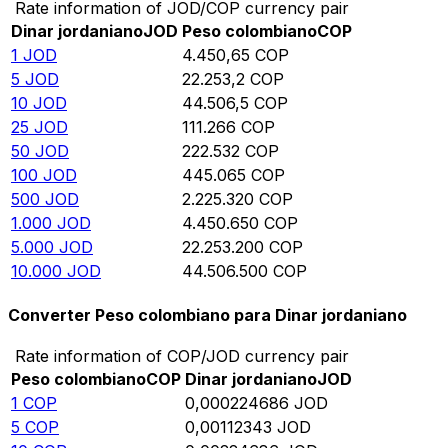
Rate information of JOD/COP currency pair
Dinar jordaniano
JOD
Peso colombiano
COP
1
JOD
4.450,65
COP
5
JOD
22.253,2
COP
10
JOD
44.506,5
COP
25
JOD
111.266
COP
50
JOD
222.532
COP
100
JOD
445.065
COP
500
JOD
2.225.320
COP
1.000
JOD
4.450.650
COP
5.000
JOD
22.253.200
COP
10.000
JOD
44.506.500
COP
Converter Peso colombiano para Dinar jordaniano
Rate information of COP/JOD currency pair
Peso colombiano
COP
Dinar jordaniano
JOD
1
COP
0,000224686
JOD
5
COP
0,00112343
JOD