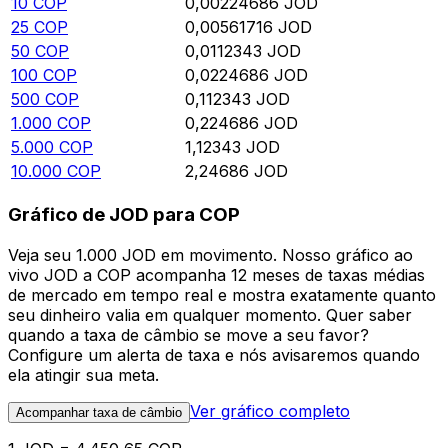
10
COP
0,00224686
JOD
25
COP
0,00561716
JOD
50
COP
0,0112343
JOD
100
COP
0,0224686
JOD
500
COP
0,112343
JOD
1.000
COP
0,224686
JOD
5.000
COP
1,12343
JOD
10.000
COP
2,24686
JOD
Gráfico de JOD para COP
Veja seu 1.000 JOD em movimento. Nosso gráfico ao
vivo JOD a COP acompanha 12 meses de taxas médias
de mercado em tempo real e mostra exatamente quanto
seu dinheiro valia em qualquer momento. Quer saber
quando a taxa de câmbio se move a seu favor?
Configure um alerta de taxa e nós avisaremos quando
ela atingir sua meta.
Ver gráfico completo
Acompanhar taxa de câmbio