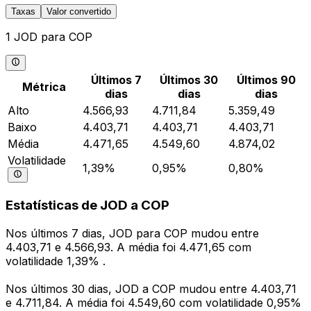
Taxas
Valor convertido
1 JOD para COP
Últimos 7
Últimos 30
Últimos 90
Métrica
dias
dias
dias
Alto
4.566,93
4.711,84
5.359,49
Baixo
4.403,71
4.403,71
4.403,71
Média
4.471,65
4.549,60
4.874,02
Volatilidade
1,39%
0,95%
0,80%
Estatísticas de JOD a COP
Nos últimos 7 dias, JOD para COP mudou entre
4.403,71 e 4.566,93. A média foi 4.471,65 com
volatilidade 1,39% .
Nos últimos 30 dias, JOD a COP mudou entre 4.403,71
e 4.711,84. A média foi 4.549,60 com volatilidade 0,95%