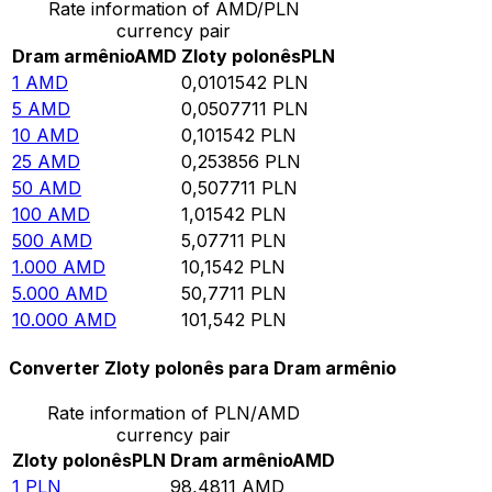
Rate information of AMD/PLN
currency pair
Dram armênio
AMD
Zloty polonês
PLN
1
AMD
0,0101542
PLN
5
AMD
0,0507711
PLN
10
AMD
0,101542
PLN
25
AMD
0,253856
PLN
50
AMD
0,507711
PLN
100
AMD
1,01542
PLN
500
AMD
5,07711
PLN
1.000
AMD
10,1542
PLN
5.000
AMD
50,7711
PLN
10.000
AMD
101,542
PLN
Converter Zloty polonês para Dram armênio
Rate information of PLN/AMD
currency pair
Zloty polonês
PLN
Dram armênio
AMD
1
PLN
98,4811
AMD