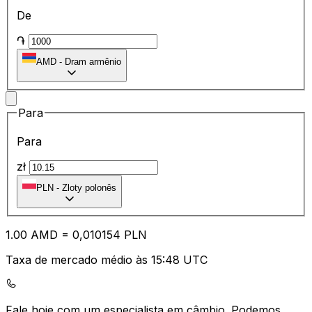
De
֏
AMD
-
Dram armênio
Para
Para
zł
PLN
-
Zloty polonês
1.00
AMD
=
0,
010154
PLN
Taxa de mercado médio às 15:48 UTC
Fale hoje com um especialista em câmbio.
Podemos