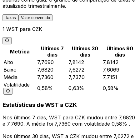
atualizado trimestralmente.
Taxas
Valor convertido
1 WST para CZK
Últimos 7
Últimos 30
Últimos 90
Métrica
dias
dias
dias
Alto
7,7690
7,8142
7,8142
Baixo
7,6820
7,6272
7,6069
Média
7,7360
7,7370
7,7151
Volatilidade
0,58%
0,63%
0,58%
Estatísticas de WST a CZK
Nos últimos 7 dias, WST para CZK mudou entre 7,6820
e 7,7690. A média foi 7,7360 com volatilidade 0,58% .
Nos últimos 30 dias, WST a CZK mudou entre 7,6272 e