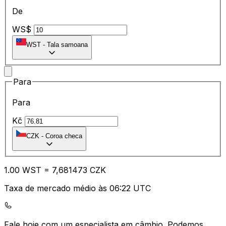
De
WS$
WST
-
Tala samoana
Para
Para
Kč
CZK
-
Coroa checa
1.00
WST
=
7,
681473
CZK
Taxa de mercado médio às 06:22 UTC
Fale hoje com um especialista em câmbio.
Podemos