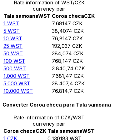
Rate information of WST/CZK
currency pair
Tala samoana
WST
Coroa checa
CZK
1
WST
7,68147
CZK
5
WST
38,4074
CZK
10
WST
76,8147
CZK
25
WST
192,037
CZK
50
WST
384,074
CZK
100
WST
768,147
CZK
500
WST
3.840,74
CZK
1.000
WST
7.681,47
CZK
5.000
WST
38.407,4
CZK
10.000
WST
76.814,7
CZK
Converter Coroa checa para Tala samoana
Rate information of CZK/WST
currency pair
Coroa checa
CZK
Tala samoana
WST
1
CZK
0,130183
WST