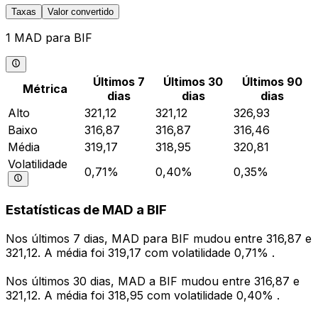
Taxas
Valor convertido
1 MAD para BIF
Últimos 7
Últimos 30
Últimos 90
Métrica
dias
dias
dias
Alto
321,12
321,12
326,93
Baixo
316,87
316,87
316,46
Média
319,17
318,95
320,81
Volatilidade
0,71%
0,40%
0,35%
Estatísticas de MAD a BIF
Nos últimos 7 dias, MAD para BIF mudou entre 316,87 e
321,12. A média foi 319,17 com volatilidade 0,71% .
Nos últimos 30 dias, MAD a BIF mudou entre 316,87 e
321,12. A média foi 318,95 com volatilidade 0,40% .