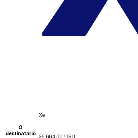
Xe
O
destinatário
26,664.00 USD