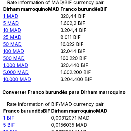
Rate information of MAD/BIF currency pair
Dirham marroquino
MAD
Franco burundês
BIF
1
MAD
320,44
BIF
5
MAD
1.602,2
BIF
10
MAD
3.204,4
BIF
25
MAD
8.011
BIF
50
MAD
16.022
BIF
100
MAD
32.044
BIF
500
MAD
160.220
BIF
1.000
MAD
320.440
BIF
5.000
MAD
1.602.200
BIF
10.000
MAD
3.204.400
BIF
Converter Franco burundês para Dirham marroquino
Rate information of BIF/MAD currency pair
Franco burundês
BIF
Dirham marroquino
MAD
1
BIF
0,00312071
MAD
5
BIF
0,0156035
MAD