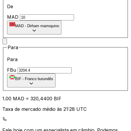
De
MAD
MAD
-
Dirham marroquino
Para
Para
FBu
BIF
-
Franco burundês
1.00
MAD
=
32
0,4400
BIF
Taxa de mercado médio às 21:28 UTC
Fale hoje com um especialista em câmbio.
Podemos