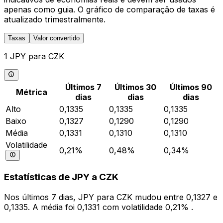
apenas como guia. O gráfico de comparação de taxas é
atualizado trimestralmente.
Taxas
Valor convertido
1 JPY para CZK
Últimos 7
Últimos 30
Últimos 90
Métrica
dias
dias
dias
Alto
0,1335
0,1335
0,1335
Baixo
0,1327
0,1290
0,1290
Média
0,1331
0,1310
0,1310
Volatilidade
0,21%
0,48%
0,34%
Estatísticas de JPY a CZK
Nos últimos 7 dias, JPY para CZK mudou entre 0,1327 e
0,1335. A média foi 0,1331 com volatilidade 0,21% .