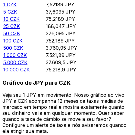
1
CZK
7,52189
JPY
5
CZK
37,6095
JPY
10
CZK
75,2189
JPY
25
CZK
188,047
JPY
50
CZK
376,095
JPY
100
CZK
752,189
JPY
500
CZK
3.760,95
JPY
1.000
CZK
7.521,89
JPY
5.000
CZK
37.609,5
JPY
10.000
CZK
75.218,9
JPY
Gráfico de JPY para CZK
Veja seu 1 JPY em movimento. Nosso gráfico ao vivo
JPY a CZK acompanha 12 meses de taxas médias de
mercado em tempo real e mostra exatamente quanto
seu dinheiro valia em qualquer momento. Quer saber
quando a taxa de câmbio se move a seu favor?
Configure um alerta de taxa e nós avisaremos quando
ela atingir sua meta.