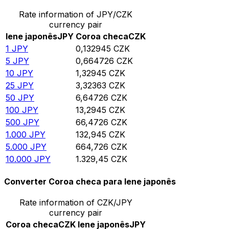
Rate information of JPY/CZK
currency pair
Iene japonês
JPY
Coroa checa
CZK
1
JPY
0,132945
CZK
5
JPY
0,664726
CZK
10
JPY
1,32945
CZK
25
JPY
3,32363
CZK
50
JPY
6,64726
CZK
100
JPY
13,2945
CZK
500
JPY
66,4726
CZK
1.000
JPY
132,945
CZK
5.000
JPY
664,726
CZK
10.000
JPY
1.329,45
CZK
Converter Coroa checa para Iene japonês
Rate information of CZK/JPY
currency pair
Coroa checa
CZK
Iene japonês
JPY