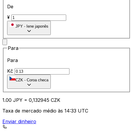
De
¥
JPY
-
Iene japonês
Para
Para
Kč
CZK
-
Coroa checa
1.00
JPY
=
0,
132945
CZK
Taxa de mercado médio às 14:33 UTC
Enviar dinheiro