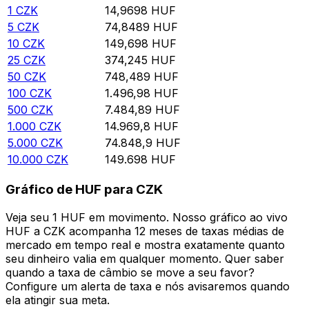
1
CZK
14,9698
HUF
5
CZK
74,8489
HUF
10
CZK
149,698
HUF
25
CZK
374,245
HUF
50
CZK
748,489
HUF
100
CZK
1.496,98
HUF
500
CZK
7.484,89
HUF
1.000
CZK
14.969,8
HUF
5.000
CZK
74.848,9
HUF
10.000
CZK
149.698
HUF
Gráfico de HUF para CZK
Veja seu 1 HUF em movimento. Nosso gráfico ao vivo
HUF a CZK acompanha 12 meses de taxas médias de
mercado em tempo real e mostra exatamente quanto
seu dinheiro valia em qualquer momento. Quer saber
quando a taxa de câmbio se move a seu favor?
Configure um alerta de taxa e nós avisaremos quando
ela atingir sua meta.