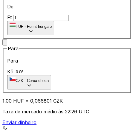
De
Ft
HUF
-
Forint húngaro
Para
Para
Kč
CZK
-
Coroa checa
1.00
HUF
=
0,
066801
CZK
Taxa de mercado médio às 22:26 UTC
Enviar dinheiro