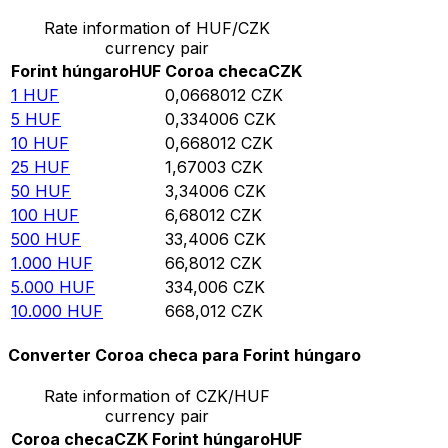
Rate information of HUF/CZK
currency pair
Forint húngaro
HUF
Coroa checa
CZK
1
HUF
0,0668012
CZK
5
HUF
0,334006
CZK
10
HUF
0,668012
CZK
25
HUF
1,67003
CZK
50
HUF
3,34006
CZK
100
HUF
6,68012
CZK
500
HUF
33,4006
CZK
1.000
HUF
66,8012
CZK
5.000
HUF
334,006
CZK
10.000
HUF
668,012
CZK
Converter Coroa checa para Forint húngaro
Rate information of CZK/HUF
currency pair
Coroa checa
CZK
Forint húngaro
HUF