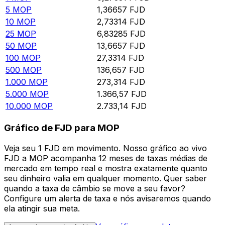
5
MOP
1,36657
FJD
10
MOP
2,73314
FJD
25
MOP
6,83285
FJD
50
MOP
13,6657
FJD
100
MOP
27,3314
FJD
500
MOP
136,657
FJD
1.000
MOP
273,314
FJD
5.000
MOP
1.366,57
FJD
10.000
MOP
2.733,14
FJD
Gráfico de FJD para MOP
Veja seu 1 FJD em movimento. Nosso gráfico ao vivo
FJD a MOP acompanha 12 meses de taxas médias de
mercado em tempo real e mostra exatamente quanto
seu dinheiro valia em qualquer momento. Quer saber
quando a taxa de câmbio se move a seu favor?
Configure um alerta de taxa e nós avisaremos quando
ela atingir sua meta.