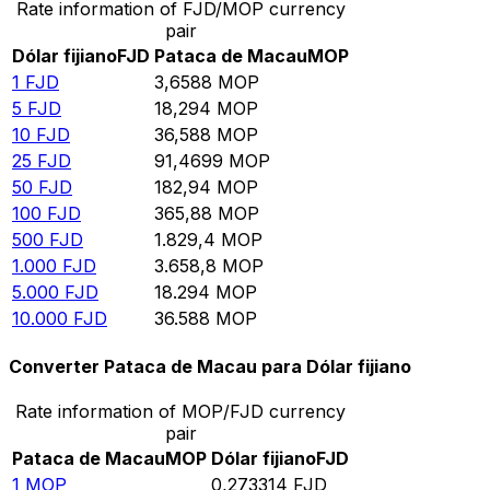
Rate information of FJD/MOP currency
pair
Dólar fijiano
FJD
Pataca de Macau
MOP
1
FJD
3,6588
MOP
5
FJD
18,294
MOP
10
FJD
36,588
MOP
25
FJD
91,4699
MOP
50
FJD
182,94
MOP
100
FJD
365,88
MOP
500
FJD
1.829,4
MOP
1.000
FJD
3.658,8
MOP
5.000
FJD
18.294
MOP
10.000
FJD
36.588
MOP
Converter Pataca de Macau para Dólar fijiano
Rate information of MOP/FJD currency
pair
Pataca de Macau
MOP
Dólar fijiano
FJD
1
MOP
0,273314
FJD