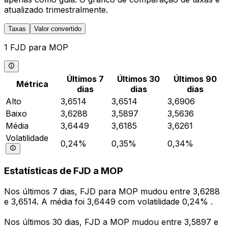
atualizado trimestralmente.
Taxas
Valor convertido
1 FJD para MOP
Últimos 7
Últimos 30
Últimos 90
Métrica
dias
dias
dias
Alto
3,6514
3,6514
3,6906
Baixo
3,6288
3,5897
3,5636
Média
3,6449
3,6185
3,6261
Volatilidade
0,24%
0,35%
0,34%
Estatísticas de FJD a MOP
Nos últimos 7 dias, FJD para MOP mudou entre 3,6288
e 3,6514. A média foi 3,6449 com volatilidade 0,24% .
Nos últimos 30 dias, FJD a MOP mudou entre 3,5897 e