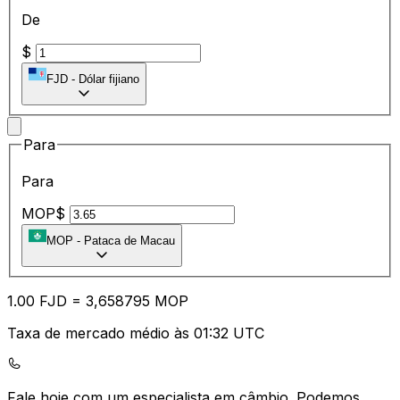
De
$
FJD
-
Dólar fijiano
Para
Para
MOP$
MOP
-
Pataca de Macau
1.00
FJD
=
3,
658795
MOP
Taxa de mercado médio às 01:32 UTC
Fale hoje com um especialista em câmbio.
Podemos