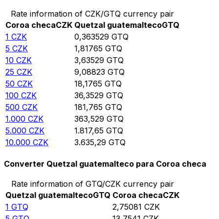
Rate information of CZK/GTQ currency pair
Coroa checa
CZK
Quetzal guatemalteco
GTQ
1
CZK
0,363529
GTQ
5
CZK
1,81765
GTQ
10
CZK
3,63529
GTQ
25
CZK
9,08823
GTQ
50
CZK
18,1765
GTQ
100
CZK
36,3529
GTQ
500
CZK
181,765
GTQ
1.000
CZK
363,529
GTQ
5.000
CZK
1.817,65
GTQ
10.000
CZK
3.635,29
GTQ
Converter Quetzal guatemalteco para Coroa checa
Rate information of GTQ/CZK currency pair
Quetzal guatemalteco
GTQ
Coroa checa
CZK
1
GTQ
2,75081
CZK
5
GTQ
13,7541
CZK