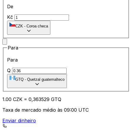
De
Kč
CZK
-
Coroa checa
Para
Para
Q
GTQ
-
Quetzal guatemalteco
1.00
CZK
=
0,
363529
GTQ
Taxa de mercado médio às 09:00 UTC
Enviar dinheiro