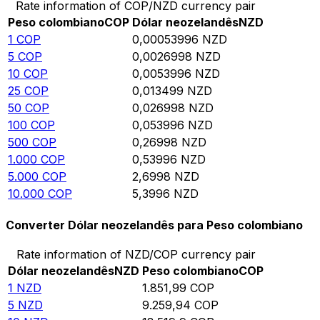
Rate information of COP/NZD currency pair
Peso colombiano
COP
Dólar neozelandês
NZD
1
COP
0,00053996
NZD
5
COP
0,0026998
NZD
10
COP
0,0053996
NZD
25
COP
0,013499
NZD
50
COP
0,026998
NZD
100
COP
0,053996
NZD
500
COP
0,26998
NZD
1.000
COP
0,53996
NZD
5.000
COP
2,6998
NZD
10.000
COP
5,3996
NZD
Converter Dólar neozelandês para Peso colombiano
Rate information of NZD/COP currency pair
Dólar neozelandês
NZD
Peso colombiano
COP
1
NZD
1.851,99
COP
5
NZD
9.259,94
COP