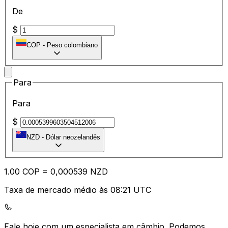
De
$
COP
-
Peso colombiano
Para
Para
$
NZD
-
Dólar neozelandês
1.00
COP
=
0,
000539
NZD
Taxa de mercado médio às 08:21 UTC
Fale hoje com um especialista em câmbio.
Podemos