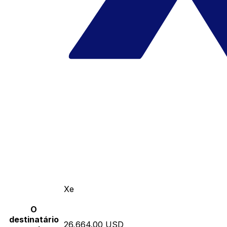
Xe
O
destinatário
26,664.00 USD