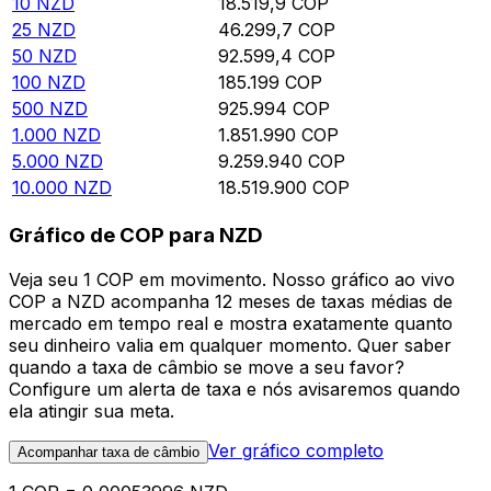
10
NZD
18.519,9
COP
25
NZD
46.299,7
COP
50
NZD
92.599,4
COP
100
NZD
185.199
COP
500
NZD
925.994
COP
1.000
NZD
1.851.990
COP
5.000
NZD
9.259.940
COP
10.000
NZD
18.519.900
COP
Gráfico de COP para NZD
Veja seu 1 COP em movimento. Nosso gráfico ao vivo
COP a NZD acompanha 12 meses de taxas médias de
mercado em tempo real e mostra exatamente quanto
seu dinheiro valia em qualquer momento. Quer saber
quando a taxa de câmbio se move a seu favor?
Configure um alerta de taxa e nós avisaremos quando
ela atingir sua meta.
Ver gráfico completo
Acompanhar taxa de câmbio