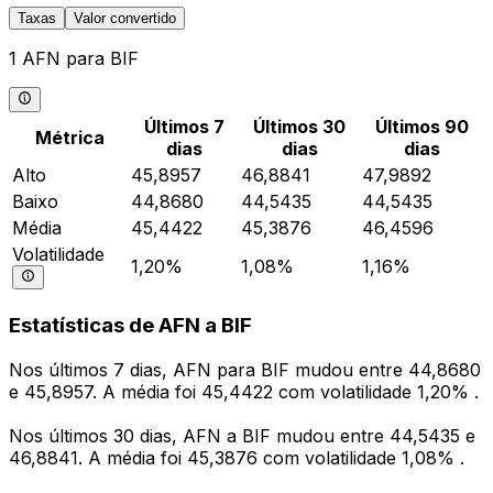
Taxas
Valor convertido
1 AFN para BIF
Últimos 7
Últimos 30
Últimos 90
Métrica
dias
dias
dias
Alto
45,8957
46,8841
47,9892
Baixo
44,8680
44,5435
44,5435
Média
45,4422
45,3876
46,4596
Volatilidade
1,20%
1,08%
1,16%
Estatísticas de AFN a BIF
Nos últimos 7 dias, AFN para BIF mudou entre 44,8680
e 45,8957. A média foi 45,4422 com volatilidade 1,20% .
Nos últimos 30 dias, AFN a BIF mudou entre 44,5435 e
46,8841. A média foi 45,3876 com volatilidade 1,08% .