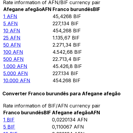
Rate information of AFN/BIF currency pair
Afegane afegão
AFN
Franco burundês
BIF
1
AFN
45,4268
BIF
5
AFN
227,134
BIF
10
AFN
454,268
BIF
25
AFN
1.135,67
BIF
50
AFN
2.271,34
BIF
100
AFN
4.542,68
BIF
500
AFN
22.713,4
BIF
1.000
AFN
45.426,8
BIF
5.000
AFN
227.134
BIF
10.000
AFN
454.268
BIF
Converter Franco burundês para Afegane afegão
Rate information of BIF/AFN currency pair
Franco burundês
BIF
Afegane afegão
AFN
1
BIF
0,0220134
AFN
5
BIF
0,110067
AFN