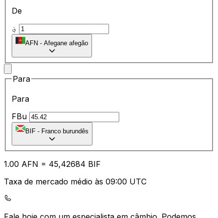
De
؋
AFN
-
Afegane afegão
Para
Para
FBu
BIF
-
Franco burundês
1.00
AFN
=
45
,42684
BIF
Taxa de mercado médio às 09:00 UTC
Fale hoje com um especialista em câmbio.
Podemos