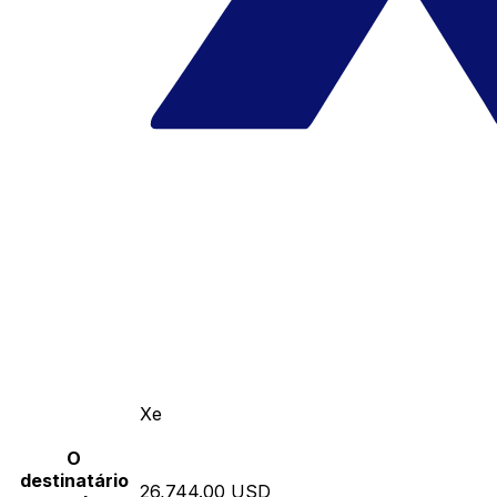
Xe
O
destinatário
26,744.00 USD