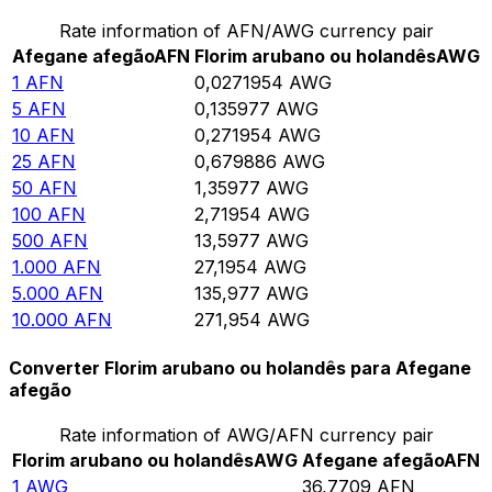
Rate information of AFN/AWG currency pair
Afegane afegão
AFN
Florim arubano ou holandês
AWG
1
AFN
0,0271954
AWG
5
AFN
0,135977
AWG
10
AFN
0,271954
AWG
25
AFN
0,679886
AWG
50
AFN
1,35977
AWG
100
AFN
2,71954
AWG
500
AFN
13,5977
AWG
1.000
AFN
27,1954
AWG
5.000
AFN
135,977
AWG
10.000
AFN
271,954
AWG
Converter Florim arubano ou holandês para Afegane
afegão
Rate information of AWG/AFN currency pair
Florim arubano ou holandês
AWG
Afegane afegão
AFN
1
AWG
36,7709
AFN