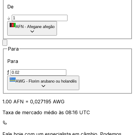
De
؋
AFN
-
Afegane afegão
Para
Para
ƒ
AWG
-
Florim arubano ou holandês
1.00
AFN
=
0,
027195
AWG
Taxa de mercado médio às 08:16 UTC
Fale hoje com um especialista em câmbio.
Podemos