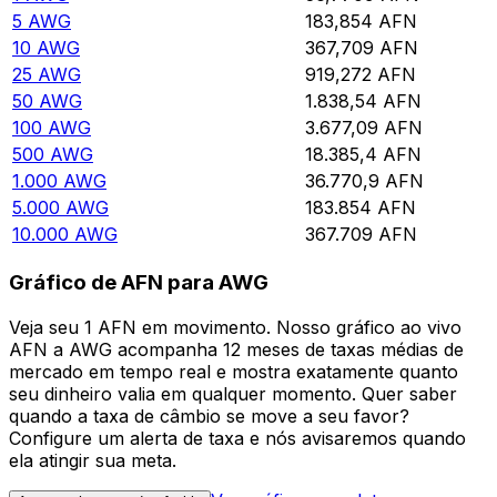
5
AWG
183,854
AFN
10
AWG
367,709
AFN
25
AWG
919,272
AFN
50
AWG
1.838,54
AFN
100
AWG
3.677,09
AFN
500
AWG
18.385,4
AFN
1.000
AWG
36.770,9
AFN
5.000
AWG
183.854
AFN
10.000
AWG
367.709
AFN
Gráfico de AFN para AWG
Veja seu 1 AFN em movimento. Nosso gráfico ao vivo
AFN a AWG acompanha 12 meses de taxas médias de
mercado em tempo real e mostra exatamente quanto
seu dinheiro valia em qualquer momento. Quer saber
quando a taxa de câmbio se move a seu favor?
Configure um alerta de taxa e nós avisaremos quando
ela atingir sua meta.