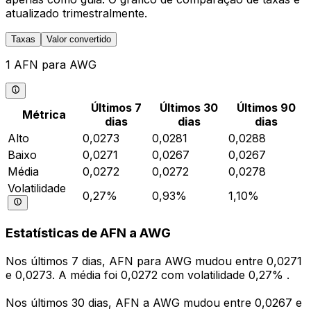
atualizado trimestralmente.
Taxas
Valor convertido
1 AFN para AWG
Últimos 7
Últimos 30
Últimos 90
Métrica
dias
dias
dias
Alto
0,0273
0,0281
0,0288
Baixo
0,0271
0,0267
0,0267
Média
0,0272
0,0272
0,0278
Volatilidade
0,27%
0,93%
1,10%
Estatísticas de AFN a AWG
Nos últimos 7 dias, AFN para AWG mudou entre 0,0271
e 0,0273. A média foi 0,0272 com volatilidade 0,27% .
Nos últimos 30 dias, AFN a AWG mudou entre 0,0267 e