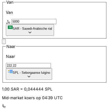
Van
Van
﷼
SAR
-
Saoedi-Arabische rial
Naar
Naar
SPL
-
Seborgaanse luigino
1.00
SAR
=
0,
044444
SPL
Mid-market koers op 04:39 UTC