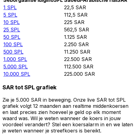
Seborgaanse luigino
SPL
Saoedi-Arabische rial
SAR
1
SPL
22,5
SAR
5
SPL
112,5
SAR
10
SPL
225
SAR
25
SPL
562,5
SAR
50
SPL
1.125
SAR
100
SPL
2.250
SAR
500
SPL
11.250
SAR
1.000
SPL
22.500
SAR
5.000
SPL
112.500
SAR
10.000
SPL
225.000
SAR
SAR tot SPL grafiek
Zie je 5.000 SAR in beweging. Onze live SAR tot SPL
grafiek volgt 12 maanden aan realtime middenkoersen
en laat precies zien hoeveel je geld op elk moment
waard was. Wil je weten wanneer de koers in jouw
voordeel verandert? Stel een koersalarm in en we laten
je weten wanneer je streefkoers is bereikt.