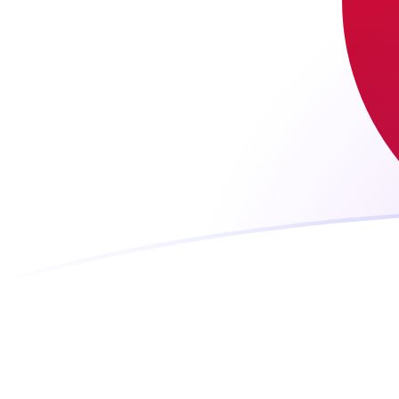
EGP naar JPY wisselkoersen vandaag
Converteer Egyptische pond naar Japanse yen
Rate information of EGP/JPY currency
pair
Egyptische pond
EGP
Japanse yen
JPY
1
EGP
3,16135
JPY
5
EGP
15,8068
JPY
10
EGP
31,6135
JPY
25
EGP
79,0338
JPY
50
EGP
158,068
JPY
100
EGP
316,135
JPY
500
EGP
1.580,68
JPY
1.000
EGP
3.161,35
JPY
5.000
EGP
15.806,8
JPY
10.000
EGP
31.613,5
JPY