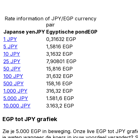
Converteer Japanse yen naar Egyptische pond
Rate information of JPY/EGP currency
pair
Japanse yen
JPY
Egyptische pond
EGP
1
JPY
0,31632
EGP
5
JPY
1,5816
EGP
10
JPY
3,1632
EGP
25
JPY
7,90801
EGP
50
JPY
15,816
EGP
100
JPY
31,632
EGP
500
JPY
158,16
EGP
1.000
JPY
316,32
EGP
5.000
JPY
1.581,6
EGP
10.000
JPY
3.163,2
EGP
EGP tot JPY grafiek
Zie je 5.000 EGP in beweging. Onze live EGP tot JPY graf
je weten wanneer de koers in jouw voordeel verandert? St