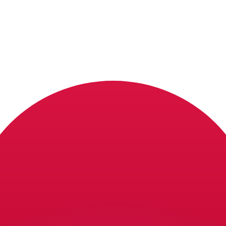
erende koersen overtreffen.
it is alleen ter informatie. U ontvangt deze koers niet bij
?