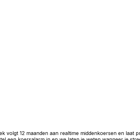
iek volgt 12 maanden aan realtime middenkoersen en laat p
el een koersalarm in en we laten je weten wanneer je stree