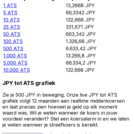
1
ATS
13,2668
JPY
5
ATS
66,3342
JPY
10
ATS
132,668
JPY
25
ATS
331,671
JPY
50
ATS
663,342
JPY
100
ATS
1.326,68
JPY
500
ATS
6.633,42
JPY
1.000
ATS
13.266,8
JPY
5.000
ATS
66.334,2
JPY
10.000
ATS
132.668
JPY
JPY tot ATS grafiek
Zie je 500 JPY in beweging. Onze live JPY tot ATS
grafiek volgt 12 maanden aan realtime middenkoersen
en laat precies zien hoeveel je geld op elk moment
waard was. Wil je weten wanneer de koers in jouw
voordeel verandert? Stel een koersalarm in en we laten
je weten wanneer je streefkoers is bereikt.