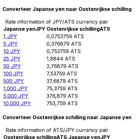
Converteer Japanse yen naar Oostenrijkse schilling
Rate information of JPY/ATS currency pair
Japanse yen
JPY
Oostenrijkse schilling
ATS
1
JPY
0,0753759
ATS
5
JPY
0,376879
ATS
10
JPY
0,753759
ATS
25
JPY
1,8844
ATS
50
JPY
3,76879
ATS
100
JPY
7,53759
ATS
500
JPY
37,6879
ATS
1.000
JPY
75,3759
ATS
5.000
JPY
376,879
ATS
10.000
JPY
753,759
ATS
Converteer Oostenrijkse schilling naar Japanse yen
Rate information of ATS/JPY currency pair
Oostenrijkse schilling
ATS
Japanse yen
JPY