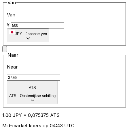
Van
Van
¥
JPY
-
Japanse yen
Naar
Naar
ATS
ATS
-
Oostenrijkse schilling
1.00
JPY
=
0,
075375
ATS
Mid-market koers op 04:43 UTC