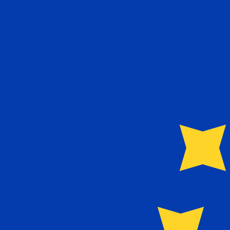
€
EUR
-
Euro
1.00
CAD
=
0,
619258
EUR
Mid-market koers op 20:45 UTC
Geld verzenden
Praat vandaag met een valuta-expert.
Wij kunnen concurr
Gesprek plannen
Wij gebruiken de midmarket koers voor onze Converter. D
bekijken
Wist je dat je met Xe geld naar het buitenland kunt sturen
Meld je vandaag aan