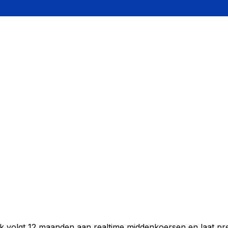
ek volgt 12 maanden aan realtime middenkoersen en laat pr