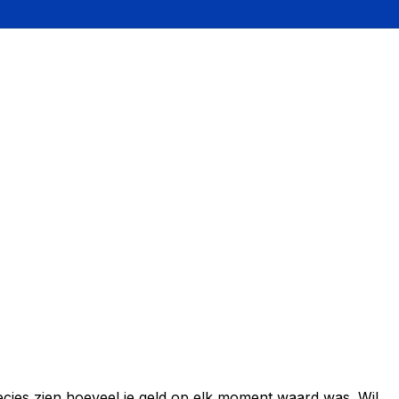
ecies zien hoeveel je geld op elk moment waard was. Wil