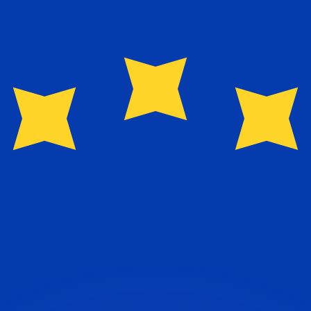
erende koersen overtreffen.
it is alleen ter informatie. U ontvangt deze koers niet bij
?