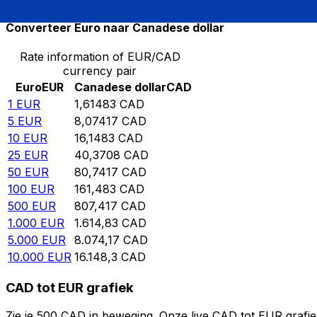
Converteer Euro naar Canadese dollar
Rate information of EUR/CAD
currency pair
Euro
EUR
Canadese dollar
CAD
1
EUR
1,61483
CAD
5
EUR
8,07417
CAD
10
EUR
16,1483
CAD
25
EUR
40,3708
CAD
50
EUR
80,7417
CAD
100
EUR
161,483
CAD
500
EUR
807,417
CAD
1.000
EUR
1.614,83
CAD
5.000
EUR
8.074,17
CAD
10.000
EUR
16.148,3
CAD
CAD tot EUR grafiek
Zie je 500 CAD in beweging. Onze live CAD tot EUR grafi