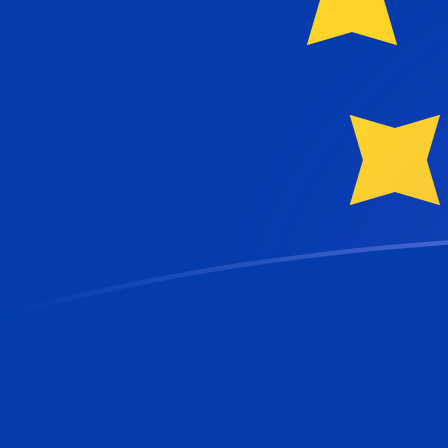
CAD naar EUR wisselkoersen vandaa
Converteer Canadese dollar naar Euro
Rate information of CAD/EUR
currency pair
Canadese dollar
CAD
Euro
EUR
1
CAD
0,619259
EUR
5
CAD
3,09629
EUR
10
CAD
6,19259
EUR
25
CAD
15,4815
EUR
50
CAD
30,9629
EUR
100
CAD
61,9259
EUR
500
CAD
309,629
EUR
1.000
CAD
619,259
EUR
5.000
CAD
3.096,29
EUR
10.000
CAD
6.192,59
EUR