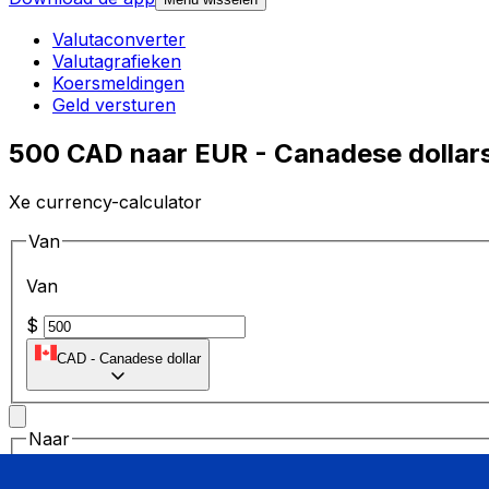
Valutaconverter
Valutagrafieken
Koersmeldingen
Geld versturen
500 CAD naar EUR - Canadese dollars
Xe currency-calculator
Van
Van
$
CAD
-
Canadese dollar
Naar
Naar