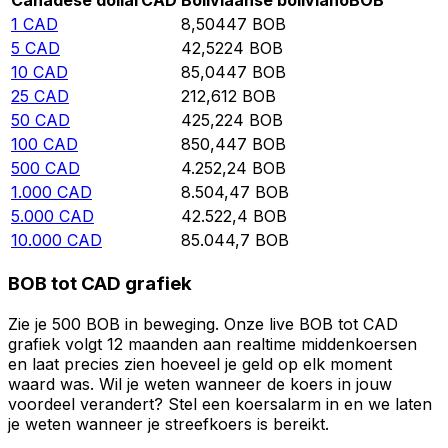
Canadese dollar
CAD
Boliviaanse boliviano
BOB
1
CAD
8,50447
BOB
5
CAD
42,5224
BOB
10
CAD
85,0447
BOB
25
CAD
212,612
BOB
50
CAD
425,224
BOB
100
CAD
850,447
BOB
500
CAD
4.252,24
BOB
1.000
CAD
8.504,47
BOB
5.000
CAD
42.522,4
BOB
10.000
CAD
85.044,7
BOB
BOB tot CAD grafiek
Zie je 500 BOB in beweging. Onze live BOB tot CAD
grafiek volgt 12 maanden aan realtime middenkoersen
en laat precies zien hoeveel je geld op elk moment
waard was. Wil je weten wanneer de koers in jouw
voordeel verandert? Stel een koersalarm in en we laten
je weten wanneer je streefkoers is bereikt.