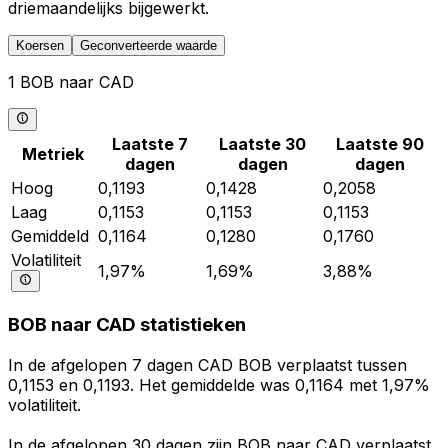
driemaandelijks bijgewerkt.
Koersen
Geconverteerde waarde
1 BOB naar CAD
Laatste 7
Laatste 30
Laatste 90
Metriek
dagen
dagen
dagen
Hoog
0,1193
0,1428
0,2058
Laag
0,1153
0,1153
0,1153
Gemiddeld
0,1164
0,1280
0,1760
Volatiliteit
1,97%
1,69%
3,88%
BOB naar CAD statistieken
In de afgelopen 7 dagen CAD BOB verplaatst tussen
0,1153 en 0,1193. Het gemiddelde was 0,1164 met 1,97%
volatiliteit.
In de afgelopen 30 dagen zijn BOB naar CAD verplaatst