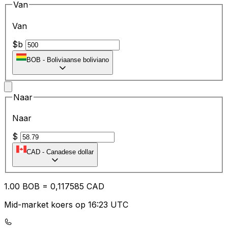
Van
Van
$b
BOB
-
Boliviaanse boliviano
Naar
Naar
$
CAD
-
Canadese dollar
1.00
BOB
=
0,
117585
CAD
Mid-market koers op 16:23 UTC