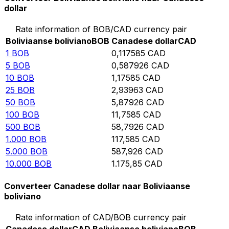
dollar
Rate information of BOB/CAD currency pair
Boliviaanse boliviano
BOB
Canadese dollar
CAD
1
BOB
0,117585
CAD
5
BOB
0,587926
CAD
10
BOB
1,17585
CAD
25
BOB
2,93963
CAD
50
BOB
5,87926
CAD
100
BOB
11,7585
CAD
500
BOB
58,7926
CAD
1.000
BOB
117,585
CAD
5.000
BOB
587,926
CAD
10.000
BOB
1.175,85
CAD
Converteer Canadese dollar naar Boliviaanse
boliviano
Rate information of CAD/BOB currency pair