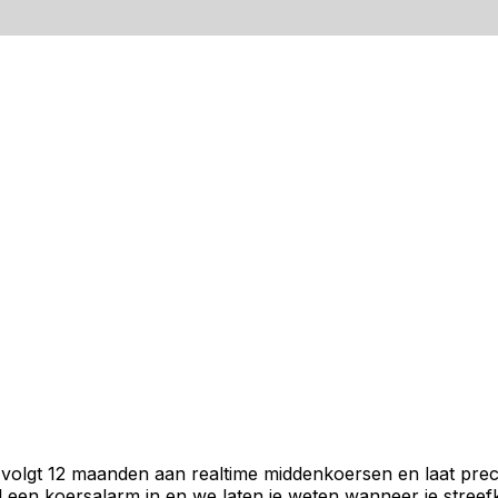
 volgt 12 maanden aan realtime middenkoersen en laat prec
een koersalarm in en we laten je weten wanneer je streefko