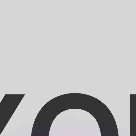
erende koersen overtreffen.
it is alleen ter informatie. U ontvangt deze koers niet bij
?