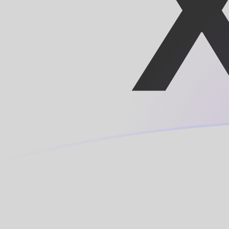
SHP naar XOF wisselkoersen vandaa
Converteer Sint-Heleense pond naar CFA-frank
Rate information of SHP/XOF currency
pair
Sint-Heleense pond
SHP
CFA-frank
XOF
1
SHP
764,958
XOF
5
SHP
3.824,79
XOF
10
SHP
7.649,58
XOF
25
SHP
19.124
XOF
50
SHP
38.247,9
XOF
100
SHP
76.495,8
XOF
500
SHP
382.479
XOF
1.000
SHP
764.958
XOF
5.000
SHP
3.824.790
XOF
10.000
SHP
7.649.580
XOF