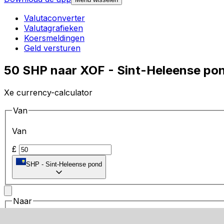
Valutaconverter
Valutagrafieken
Koersmeldingen
Geld versturen
50 SHP naar XOF - Sint-Heleense po
Xe currency-calculator
Van
Van
£
SHP
-
Sint-Heleense pond
Naar
Naar