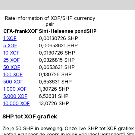
Converteer CFA-frank naar Sint-Heleense pond
Rate information of XOF/SHP currency
pair
CFA-frank
XOF
Sint-Heleense pond
SHP
1
XOF
0,00130726
SHP
5
XOF
0,00653631
SHP
10
XOF
0,0130726
SHP
25
XOF
0,0326815
SHP
50
XOF
0,0653631
SHP
100
XOF
0,130726
SHP
500
XOF
0,653631
SHP
1.000
XOF
1,30726
SHP
5.000
XOF
6,53631
SHP
10.000
XOF
13,0726
SHP
SHP tot XOF grafiek
Zie je 50 SHP in beweging. Onze live SHP tot XOF grafiek
weten wanneer de koers in jouw voordeel verandert? Stel 