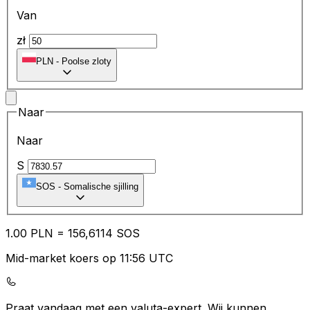
Van
zł
PLN
-
Poolse zloty
Naar
Naar
S
SOS
-
Somalische sjilling
1.00
PLN
=
15
6,6114
SOS
Mid-market koers op 11:56 UTC
Praat vandaag met een valuta-expert.
Wij kunnen