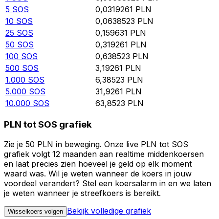
5
SOS
0,0319261
PLN
10
SOS
0,0638523
PLN
25
SOS
0,159631
PLN
50
SOS
0,319261
PLN
100
SOS
0,638523
PLN
500
SOS
3,19261
PLN
1.000
SOS
6,38523
PLN
5.000
SOS
31,9261
PLN
10.000
SOS
63,8523
PLN
PLN tot SOS grafiek
Zie je 50 PLN in beweging. Onze live PLN tot SOS
grafiek volgt 12 maanden aan realtime middenkoersen
en laat precies zien hoeveel je geld op elk moment
waard was. Wil je weten wanneer de koers in jouw
voordeel verandert? Stel een koersalarm in en we laten
je weten wanneer je streefkoers is bereikt.
Bekijk volledige grafiek
Wisselkoers volgen