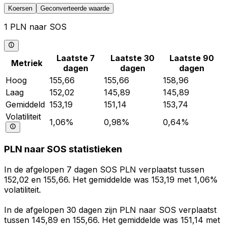
Koersen
Geconverteerde waarde
1 PLN naar SOS
Laatste 7
Laatste 30
Laatste 90
Metriek
dagen
dagen
dagen
Hoog
155,66
155,66
158,96
Laag
152,02
145,89
145,89
Gemiddeld
153,19
151,14
153,74
Volatiliteit
1,06%
0,98%
0,64%
PLN naar SOS statistieken
In de afgelopen 7 dagen SOS PLN verplaatst tussen
152,02 en 155,66. Het gemiddelde was 153,19 met 1,06%
volatiliteit.
In de afgelopen 30 dagen zijn PLN naar SOS verplaatst
tussen 145,89 en 155,66. Het gemiddelde was 151,14 met