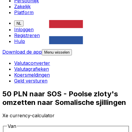
Persoonlijk
Zakelijk
Platform
NL
Inloggen
Registreren
Hulp
Download de app
Menu wisselen
Valutaconverter
Valutagrafieken
Koersmeldingen
Geld versturen
50 PLN naar SOS - Poolse zloty's
omzetten naar Somalische sjillingen
Xe currency-calculator
Van