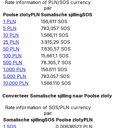
Rate information of PLN/SOS currency
pair
Poolse zloty
PLN
Somalische sjilling
SOS
1
PLN
156,611
SOS
5
PLN
783,057
SOS
10
PLN
1.566,11
SOS
25
PLN
3.915,29
SOS
50
PLN
7.830,57
SOS
100
PLN
15.661,1
SOS
500
PLN
78.305,7
SOS
1.000
PLN
156.611
SOS
5.000
PLN
783.057
SOS
10.000
PLN
1.566.110
SOS
Converteer Somalische sjilling naar Poolse zloty
Rate information of SOS/PLN currency
pair
Somalische sjilling
SOS
Poolse zloty
PLN
1
SOS
0,00638523
PLN