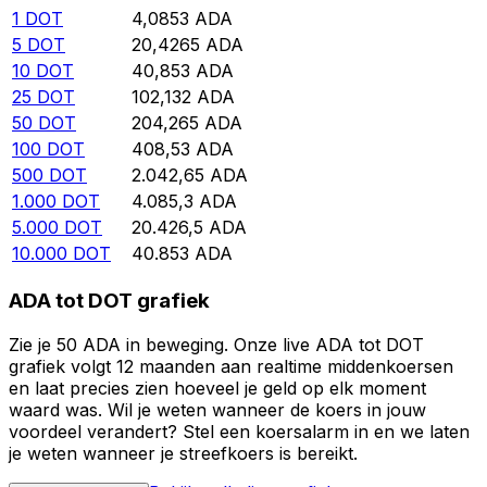
1
DOT
4,0853
ADA
5
DOT
20,4265
ADA
10
DOT
40,853
ADA
25
DOT
102,132
ADA
50
DOT
204,265
ADA
100
DOT
408,53
ADA
500
DOT
2.042,65
ADA
1.000
DOT
4.085,3
ADA
5.000
DOT
20.426,5
ADA
10.000
DOT
40.853
ADA
ADA tot DOT grafiek
Zie je 50 ADA in beweging. Onze live ADA tot DOT
grafiek volgt 12 maanden aan realtime middenkoersen
en laat precies zien hoeveel je geld op elk moment
waard was. Wil je weten wanneer de koers in jouw
voordeel verandert? Stel een koersalarm in en we laten
je weten wanneer je streefkoers is bereikt.