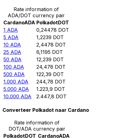
Rate information of
ADA/DOT currency pair
Cardano
ADA
Polkadot
DOT
1
ADA
0,24478
DOT
5
ADA
1,2239
DOT
10
ADA
2,4478
DOT
25
ADA
6,1195
DOT
50
ADA
12,239
DOT
100
ADA
24,478
DOT
500
ADA
122,39
DOT
1.000
ADA
244,78
DOT
5.000
ADA
1.223,9
DOT
10.000
ADA
2.447,8
DOT
Converteer Polkadot naar Cardano
Rate information of
DOT/ADA currency pair
Polkadot
DOT
Cardano
ADA