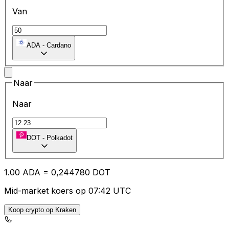
Van
ADA
-
Cardano
Naar
Naar
DOT
-
Polkadot
1.00
ADA
=
0,
244780
DOT
Mid-market koers op 07:42 UTC
Koop crypto op Kraken