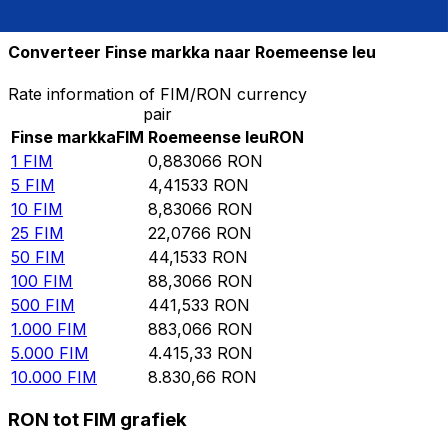
10.000
RON
11.324,2
FIM
Converteer Finse markka naar Roemeense leu
Rate information of FIM/RON currency
pair
Finse markka
FIM
Roemeense leu
RON
1
FIM
0,883066
RON
5
FIM
4,41533
RON
10
FIM
8,83066
RON
25
FIM
22,0766
RON
50
FIM
44,1533
RON
100
FIM
88,3066
RON
500
FIM
441,533
RON
1.000
FIM
883,066
RON
5.000
FIM
4.415,33
RON
10.000
FIM
8.830,66
RON
RON tot FIM grafiek