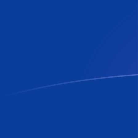
RON naar FIM wisselkoersen vandaa
Converteer Roemeense leu naar Finse markka
Rate information of RON/FIM currency
pair
Roemeense leu
RON
Finse markka
FIM
1
RON
1,13242
FIM
5
RON
5,66209
FIM
10
RON
11,3242
FIM
25
RON
28,3105
FIM
50
RON
56,6209
FIM
100
RON
113,242
FIM
500
RON
566,209
FIM
1.000
RON
1.132,42
FIM
5.000
RON
5.662,09
FIM