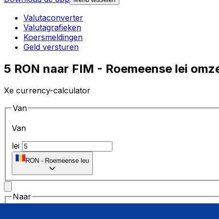
Valutaconverter
Valutagrafieken
Koersmeldingen
Geld versturen
5 RON naar FIM - Roemeense lei omze
Xe currency-calculator
Van
Van
lei
RON
-
Roemeense leu
Naar
Naar