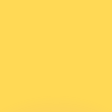
erende koersen overtreffen.
it is alleen ter informatie. U ontvangt deze koers niet bij
?