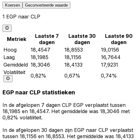
Koersen
Geconverteerde waarde
1 EGP naar CLP
Laatste 7
Laatste 30
Laatste 90
Metriek
dagen
dagen
dagen
Hoog
18,4547
18,8553
19,0156
Laag
18,1985
18,1156
16,7644
Gemiddeld
18,3046
18,4133
17,9231
Volatiliteit
0,82%
0,67%
0,74%
EGP naar CLP statistieken
In de afgelopen 7 dagen CLP EGP verplaatst tussen
18,1985 en 18,4547. Het gemiddelde was 18,3046 met
0,82% volatiliteit.
In de afgelopen 30 dagen zijn EGP naar CLP verplaatst
tussen 18,1156 en 18,8553. Het gemiddelde was 18,4133