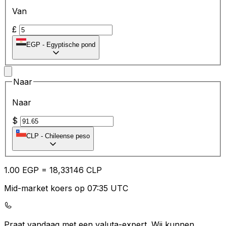
Van
£
EGP
-
Egyptische pond
Naar
Naar
$
CLP
-
Chileense peso
1.00
EGP
=
18
,33146
CLP
Mid-market koers op 07:35 UTC
Praat vandaag met een valuta-expert.
Wij kunnen