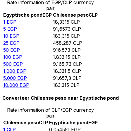
Rate information of EGP/CLP currency
pair
Egyptische pond
EGP
Chileense peso
CLP
1
EGP
18,3315
CLP
5
EGP
91,6573
CLP
10
EGP
183,315
CLP
25
EGP
458,287
CLP
50
EGP
916,573
CLP
100
EGP
1.833,15
CLP
500
EGP
9.165,73
CLP
1.000
EGP
18.331,5
CLP
5.000
EGP
91.657,3
CLP
10.000
EGP
183.315
CLP
Converteer Chileense peso naar Egyptische pond
Rate information of CLP/EGP currency
pair
Chileense peso
CLP
Egyptische pond
EGP
1
CLP
0,054551
EGP