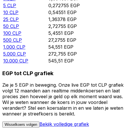
5
CLP
0,272755
EGP
10
CLP
0,54551
EGP
25
CLP
1,36378
EGP
50
CLP
2,72755
EGP
100
CLP
5,4551
EGP
500
CLP
27,2755
EGP
1.000
CLP
54,551
EGP
5.000
CLP
272,755
EGP
10.000
CLP
545,51
EGP
EGP tot CLP grafiek
Zie je 5 EGP in beweging. Onze live EGP tot CLP grafiek
volgt 12 maanden aan realtime middenkoersen en laat
precies zien hoeveel je geld op elk moment waard was.
Wil je weten wanneer de koers in jouw voordeel
verandert? Stel een koersalarm in en we laten je weten
wanneer je streefkoers is bereikt.
Bekijk volledige grafiek
Wisselkoers volgen