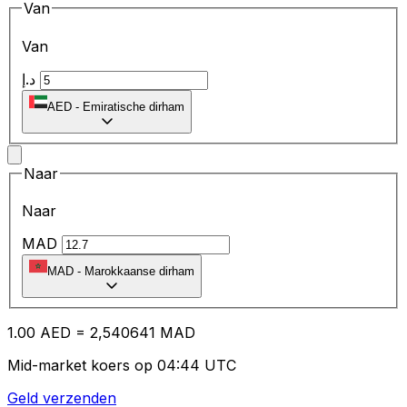
Van
Van
د.إ
AED
-
Emiratische dirham
Naar
Naar
MAD
MAD
-
Marokkaanse dirham
1.00
AED
=
2,
540641
MAD
Mid-market koers op 04:44 UTC
Geld verzenden