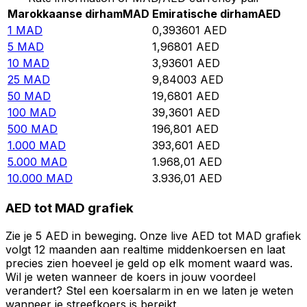
Marokkaanse dirham
MAD
Emiratische dirham
AED
1
MAD
0,393601
AED
5
MAD
1,96801
AED
10
MAD
3,93601
AED
25
MAD
9,84003
AED
50
MAD
19,6801
AED
100
MAD
39,3601
AED
500
MAD
196,801
AED
1.000
MAD
393,601
AED
5.000
MAD
1.968,01
AED
10.000
MAD
3.936,01
AED
AED tot MAD grafiek
Zie je 5 AED in beweging. Onze live AED tot MAD grafiek
volgt 12 maanden aan realtime middenkoersen en laat
precies zien hoeveel je geld op elk moment waard was.
Wil je weten wanneer de koers in jouw voordeel
verandert? Stel een koersalarm in en we laten je weten
wanneer je streefkoers is bereikt.