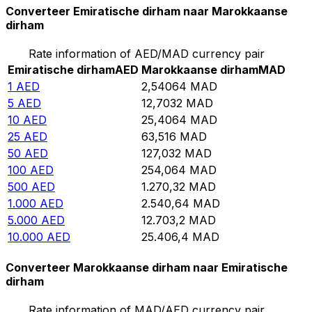
Converteer Emiratische dirham naar Marokkaanse
dirham
Rate information of AED/MAD currency pair
Emiratische dirham
AED
Marokkaanse dirham
MAD
1
AED
2,54064
MAD
5
AED
12,7032
MAD
10
AED
25,4064
MAD
25
AED
63,516
MAD
50
AED
127,032
MAD
100
AED
254,064
MAD
500
AED
1.270,32
MAD
1.000
AED
2.540,64
MAD
5.000
AED
12.703,2
MAD
10.000
AED
25.406,4
MAD
Converteer Marokkaanse dirham naar Emiratische
dirham
Rate information of MAD/AED currency pair