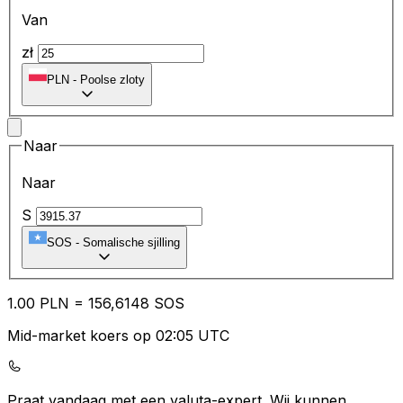
Van
zł
PLN
-
Poolse zloty
Naar
Naar
S
SOS
-
Somalische sjilling
1.00
PLN
=
15
6,6148
SOS
Mid-market koers op 02:05 UTC
Praat vandaag met een valuta-expert.
Wij kunnen