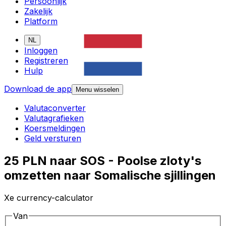
Persoonlijk
Zakelijk
Platform
NL
Inloggen
Registreren
Hulp
Download de app
Menu wisselen
Valutaconverter
Valutagrafieken
Koersmeldingen
Geld versturen
25 PLN naar SOS - Poolse zloty's
omzetten naar Somalische sjillingen
Xe currency-calculator
Van