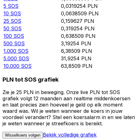
5
SOS
0,0319254
PLN
10
SOS
0,0638509
PLN
25
SOS
0,159627
PLN
50
SOS
0,319254
PLN
100
SOS
0,638509
PLN
500
SOS
3,19254
PLN
1.000
SOS
6,38509
PLN
5.000
SOS
31,9254
PLN
10.000
SOS
63,8509
PLN
PLN tot SOS grafiek
Zie je 25 PLN in beweging. Onze live PLN tot SOS
grafiek volgt 12 maanden aan realtime middenkoersen
en laat precies zien hoeveel je geld op elk moment
waard was. Wil je weten wanneer de koers in jouw
voordeel verandert? Stel een koersalarm in en we laten
je weten wanneer je streefkoers is bereikt.
Bekijk volledige grafiek
Wisselkoers volgen