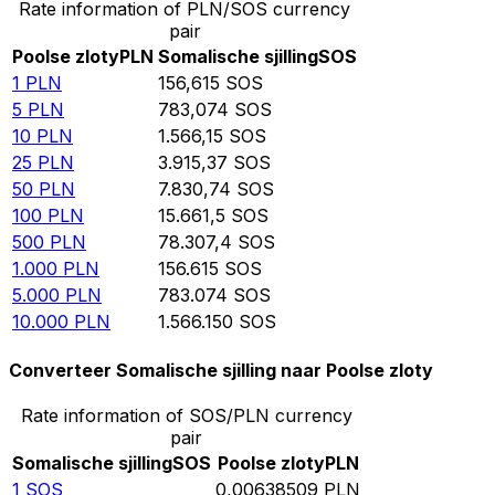
Rate information of PLN/SOS currency
pair
Poolse zloty
PLN
Somalische sjilling
SOS
1
PLN
156,615
SOS
5
PLN
783,074
SOS
10
PLN
1.566,15
SOS
25
PLN
3.915,37
SOS
50
PLN
7.830,74
SOS
100
PLN
15.661,5
SOS
500
PLN
78.307,4
SOS
1.000
PLN
156.615
SOS
5.000
PLN
783.074
SOS
10.000
PLN
1.566.150
SOS
Converteer Somalische sjilling naar Poolse zloty
Rate information of SOS/PLN currency
pair
Somalische sjilling
SOS
Poolse zloty
PLN
1
SOS
0,00638509
PLN