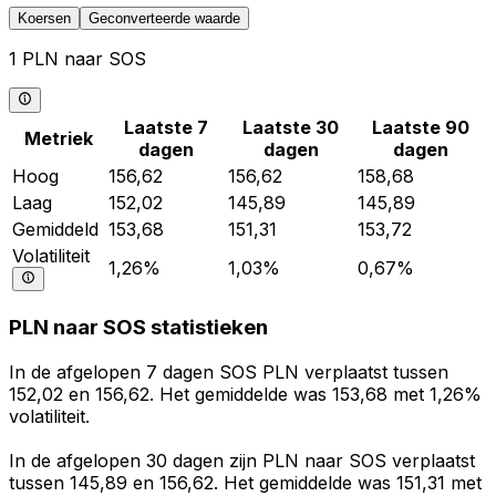
Koersen
Geconverteerde waarde
1 PLN naar SOS
Laatste 7
Laatste 30
Laatste 90
Metriek
dagen
dagen
dagen
Hoog
156,62
156,62
158,68
Laag
152,02
145,89
145,89
Gemiddeld
153,68
151,31
153,72
Volatiliteit
1,26%
1,03%
0,67%
PLN naar SOS statistieken
In de afgelopen 7 dagen SOS PLN verplaatst tussen
152,02 en 156,62. Het gemiddelde was 153,68 met 1,26%
volatiliteit.
In de afgelopen 30 dagen zijn PLN naar SOS verplaatst
tussen 145,89 en 156,62. Het gemiddelde was 151,31 met