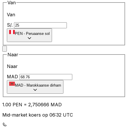
Van
Van
S/.
PEN
-
Peruaanse sol
Naar
Naar
MAD
MAD
-
Marokkaanse dirham
1.00
PEN
=
2,
750666
MAD
Mid-market koers op 06:32 UTC