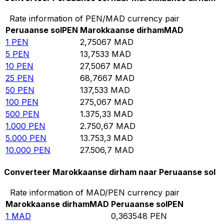
Rate information of PEN/MAD currency pair
Peruaanse sol
PEN
Marokkaanse dirham
MAD
1
PEN
2,75067
MAD
5
PEN
13,7533
MAD
10
PEN
27,5067
MAD
25
PEN
68,7667
MAD
50
PEN
137,533
MAD
100
PEN
275,067
MAD
500
PEN
1.375,33
MAD
1.000
PEN
2.750,67
MAD
5.000
PEN
13.753,3
MAD
10.000
PEN
27.506,7
MAD
Converteer Marokkaanse dirham naar Peruaanse sol
Rate information of MAD/PEN currency pair
Marokkaanse dirham
MAD
Peruaanse sol
PEN
1
MAD
0,363548
PEN