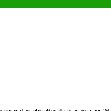
precies zien hoeveel je geld op elk moment waard was. Wil