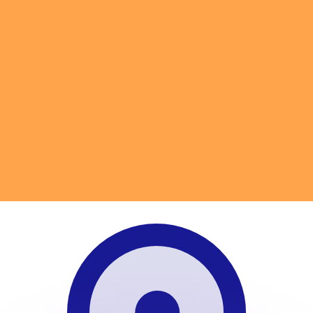
erende koersen overtreffen.
it is alleen ter informatie. U ontvangt deze koers niet bij
?