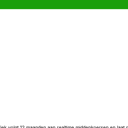
fiek volgt 12 maanden aan realtime middenkoersen en laat 