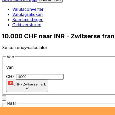
Valutaconverter
Valutagrafieken
Koersmeldingen
Geld versturen
10.000 CHF naar INR - Zwitserse fran
Xe currency-calculator
Van
Van
CHF
CHF
-
Zwitserse frank
Naar
Naar