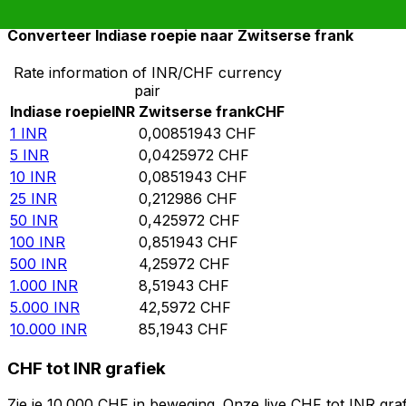
Converteer Indiase roepie naar Zwitserse frank
Rate information of INR/CHF currency
pair
Indiase roepie
INR
Zwitserse frank
CHF
1
INR
0,00851943
CHF
5
INR
0,0425972
CHF
10
INR
0,0851943
CHF
25
INR
0,212986
CHF
50
INR
0,425972
CHF
100
INR
0,851943
CHF
500
INR
4,25972
CHF
1.000
INR
8,51943
CHF
5.000
INR
42,5972
CHF
10.000
INR
85,1943
CHF
CHF tot INR grafiek
Zie je 10.000 CHF in beweging. Onze live CHF tot INR gra