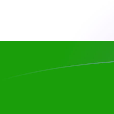
CHF naar INR wisselkoersen vandaag
Converteer Zwitserse frank naar Indiase roepie
Rate information of CHF/INR currency
pair
Zwitserse frank
CHF
Indiase roepie
INR
1
CHF
117,379
INR
5
CHF
586,894
INR
10
CHF
1.173,79
INR
25
CHF
2.934,47
INR
50
CHF
5.868,94
INR
100
CHF
11.737,9
INR
500
CHF
58.689,4
INR
1.000
CHF
117.379
INR
5.000
CHF
586.894
INR
10.000
CHF
1.173.790
INR