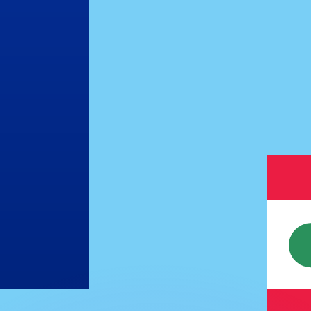
erende koersen overtreffen.
it is alleen ter informatie. U ontvangt deze koers niet bij
?