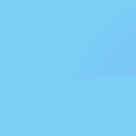
FJD naar CNH wisselkoersen vandaa
Converteer Fiji-dollar naar Chinese yuan renminbi offs
Rate information of FJD/CNH currency pair
Fiji-dollar
FJD
Chinese yuan renminbi offshore
CNH
1
FJD
3,04987
CNH
5
FJD
15,2493
CNH
10
FJD
30,4987
CNH
25
FJD
76,2467
CNH
50
FJD
152,493
CNH
100
FJD
304,987
CNH
500
FJD
1.524,93
CNH
1.000
FJD
3.049,87
CNH
5.000
FJD
15.249,3
CNH
10.000
FJD
30.498,7
CNH