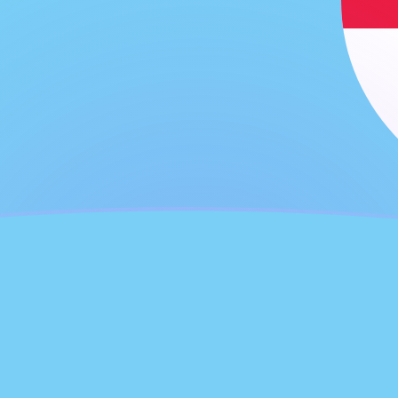
g
hore