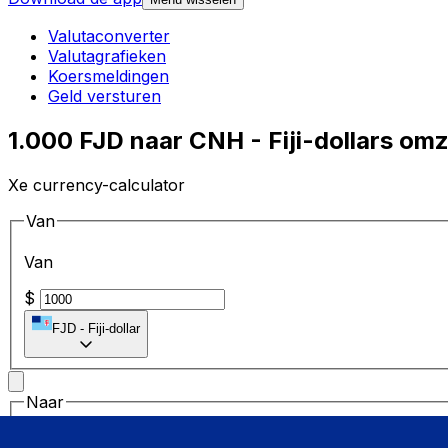
Valutaconverter
Valutagrafieken
Koersmeldingen
Geld versturen
1.000 FJD naar CNH - Fiji-dollars om
Xe currency-calculator
Van
Van
$
FJD
-
Fiji-dollar
Naar
Naar