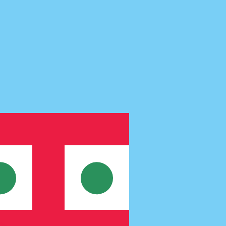
 het verzenden van geld.
Inloggen om verzendkoersen te