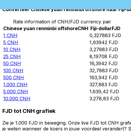
Converteer Chinese yuan renminbi offshore naar Fiji-do
Rate information of CNH/FJD currency pair
Chinese yuan renminbi offshore
CNH
Fiji-dollar
FJD
1
CNH
0,327883
FJD
5
CNH
1,63942
FJD
10
CNH
3,27883
FJD
25
CNH
8,19708
FJD
50
CNH
16,3942
FJD
100
CNH
32,7883
FJD
500
CNH
163,942
FJD
1.000
CNH
327,883
FJD
5.000
CNH
1.639,42
FJD
10.000
CNH
3.278,83
FJD
FJD tot CNH grafiek
Zie je 1.000 FJD in beweging. Onze live FJD tot CNH graf
je weten wanneer de koers in jouw voordeel verandert? St