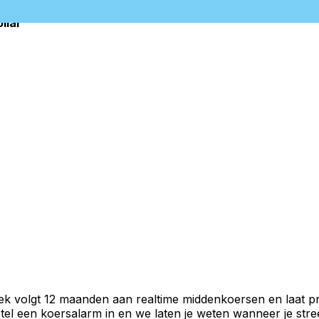
llar
iek volgt 12 maanden aan realtime middenkoersen en laat p
el een koersalarm in en we laten je weten wanneer je stree