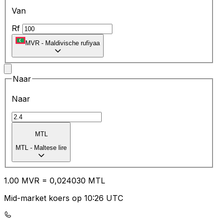
Van
Rf
MVR
-
Maldivische rufiyaa
Naar
Naar
MTL
MTL
-
Maltese lire
1.00
MVR
=
0,
024030
MTL
Mid-market koers op 10:26 UTC