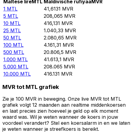
Maltese lire
MTL
Maldivische rufiyaa
MVR
1
MTL
41,6131
MVR
5
MTL
208,065
MVR
10
MTL
416,131
MVR
25
MTL
1.040,33
MVR
50
MTL
2.080,65
MVR
100
MTL
4.161,31
MVR
500
MTL
20.806,5
MVR
1.000
MTL
41.613,1
MVR
5.000
MTL
208.065
MVR
10.000
MTL
416.131
MVR
MVR tot MTL grafiek
Zie je 100 MVR in beweging. Onze live MVR tot MTL
grafiek volgt 12 maanden aan realtime middenkoersen
en laat precies zien hoeveel je geld op elk moment
waard was. Wil je weten wanneer de koers in jouw
voordeel verandert? Stel een koersalarm in en we laten
je weten wanneer je streefkoers is bereikt.