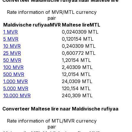
Converteer Maldivische rufiyaa naar Maltese lire
Rate information of MVR/MTL currency
pair
Maldivische rufiyaa
MVR
Maltese lire
MTL
1
MVR
0,0240309
MTL
5
MVR
0,120154
MTL
10
MVR
0,240309
MTL
25
MVR
0,600772
MTL
50
MVR
1,20154
MTL
100
MVR
2,40309
MTL
500
MVR
12,0154
MTL
1.000
MVR
24,0309
MTL
5.000
MVR
120,154
MTL
10.000
MVR
240,309
MTL
Converteer Maltese lire naar Maldivische rufiyaa
Rate information of MTL/MVR currency
pair