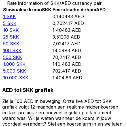
Rate information of SKK/AED currency pair
Slowaakse kroon
SKK
Emiratische dirham
AED
1
SKK
0,140483
AED
5
SKK
0,702417
AED
10
SKK
1,40483
AED
25
SKK
3,51208
AED
50
SKK
7,02417
AED
100
SKK
14,0483
AED
500
SKK
70,2417
AED
1.000
SKK
140,483
AED
5.000
SKK
702,417
AED
10.000
SKK
1.404,83
AED
AED tot SKK grafiek
Zie je 100 AED in beweging. Onze live AED tot SKK
grafiek volgt 12 maanden aan realtime middenkoersen
en laat precies zien hoeveel je geld op elk moment
waard was. Wil je weten wanneer de koers in jouw
voordeel verandert? Stel een koersalarm in en we laten