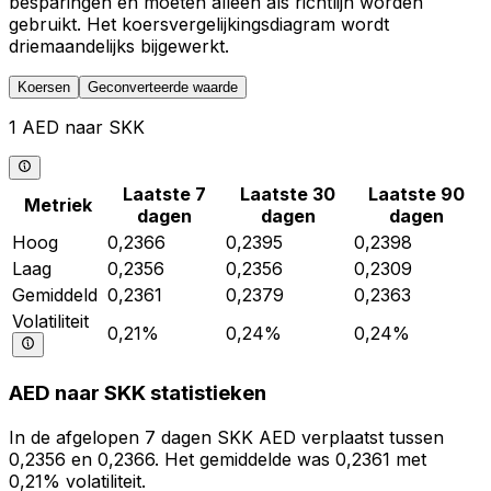
besparingen en moeten alleen als richtlijn worden
gebruikt. Het koersvergelijkingsdiagram wordt
driemaandelijks bijgewerkt.
Koersen
Geconverteerde waarde
1 AED naar SKK
Laatste 7
Laatste 30
Laatste 90
Metriek
dagen
dagen
dagen
Hoog
0,2366
0,2395
0,2398
Laag
0,2356
0,2356
0,2309
Gemiddeld
0,2361
0,2379
0,2363
Volatiliteit
0,21%
0,24%
0,24%
AED naar SKK statistieken
In de afgelopen 7 dagen SKK AED verplaatst tussen
0,2356 en 0,2366. Het gemiddelde was 0,2361 met
0,21% volatiliteit.