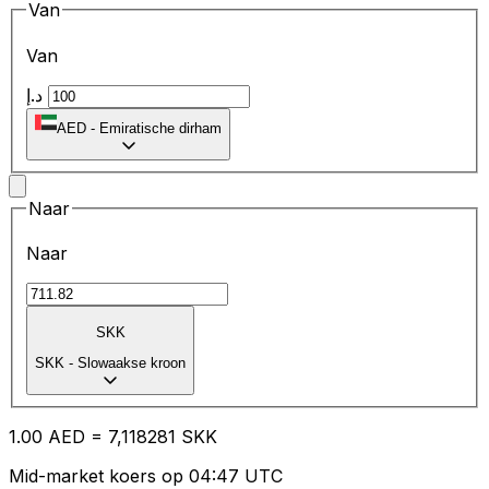
Van
Van
د.إ
AED
-
Emiratische dirham
Naar
Naar
SKK
SKK
-
Slowaakse kroon
1.00
AED
=
7,
118281
SKK
Mid-market koers op 04:47 UTC