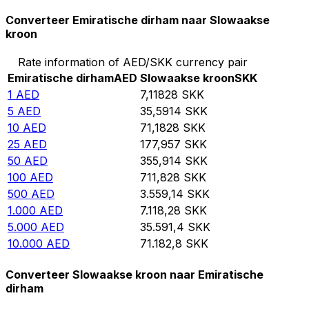
Converteer Emiratische dirham naar Slowaakse
kroon
Rate information of AED/SKK currency pair
Emiratische dirham
AED
Slowaakse kroon
SKK
1
AED
7,11828
SKK
5
AED
35,5914
SKK
10
AED
71,1828
SKK
25
AED
177,957
SKK
50
AED
355,914
SKK
100
AED
711,828
SKK
500
AED
3.559,14
SKK
1.000
AED
7.118,28
SKK
5.000
AED
35.591,4
SKK
10.000
AED
71.182,8
SKK
Converteer Slowaakse kroon naar Emiratische
dirham