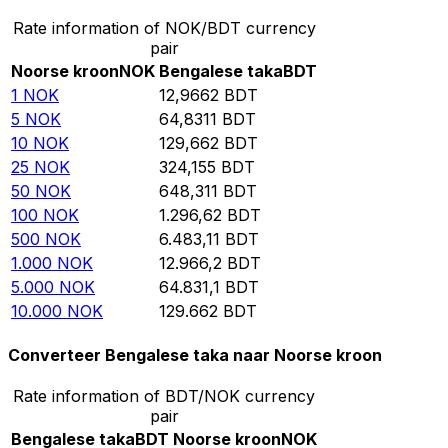
Rate information of NOK/BDT currency
pair
Noorse kroon
NOK
Bengalese taka
BDT
1
NOK
12,9662
BDT
5
NOK
64,8311
BDT
10
NOK
129,662
BDT
25
NOK
324,155
BDT
50
NOK
648,311
BDT
100
NOK
1.296,62
BDT
500
NOK
6.483,11
BDT
1.000
NOK
12.966,2
BDT
5.000
NOK
64.831,1
BDT
10.000
NOK
129.662
BDT
Converteer Bengalese taka naar Noorse kroon
Rate information of BDT/NOK currency
pair
Bengalese taka
BDT
Noorse kroon
NOK