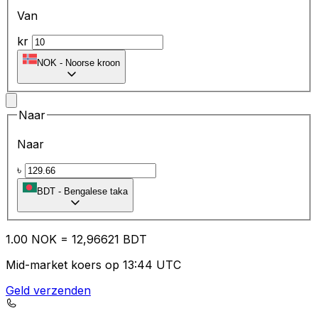
Van
kr
NOK
-
Noorse kroon
Naar
Naar
৳
BDT
-
Bengalese taka
1.00
NOK
=
12
,96621
BDT
Mid-market koers op 13:44 UTC
Geld verzenden