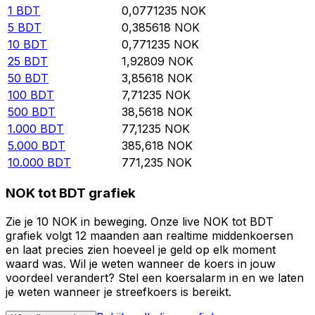
1
BDT
0,0771235
NOK
5
BDT
0,385618
NOK
10
BDT
0,771235
NOK
25
BDT
1,92809
NOK
50
BDT
3,85618
NOK
100
BDT
7,71235
NOK
500
BDT
38,5618
NOK
1.000
BDT
77,1235
NOK
5.000
BDT
385,618
NOK
10.000
BDT
771,235
NOK
NOK tot BDT grafiek
Zie je 10 NOK in beweging. Onze live NOK tot BDT
grafiek volgt 12 maanden aan realtime middenkoersen
en laat precies zien hoeveel je geld op elk moment
waard was. Wil je weten wanneer de koers in jouw
voordeel verandert? Stel een koersalarm in en we laten
je weten wanneer je streefkoers is bereikt.