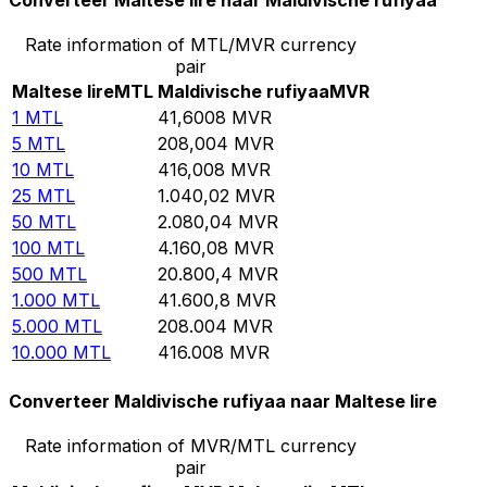
Converteer Maltese lire naar Maldivische rufiyaa
Rate information of MTL/MVR currency
pair
Maltese lire
MTL
Maldivische rufiyaa
MVR
1
MTL
41,6008
MVR
5
MTL
208,004
MVR
10
MTL
416,008
MVR
25
MTL
1.040,02
MVR
50
MTL
2.080,04
MVR
100
MTL
4.160,08
MVR
500
MTL
20.800,4
MVR
1.000
MTL
41.600,8
MVR
5.000
MTL
208.004
MVR
10.000
MTL
416.008
MVR
Converteer Maldivische rufiyaa naar Maltese lire
Rate information of MVR/MTL currency
pair