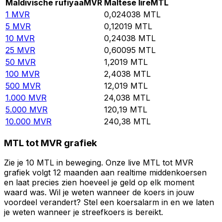
Maldivische rufiyaa
MVR
Maltese lire
MTL
1
MVR
0,024038
MTL
5
MVR
0,12019
MTL
10
MVR
0,24038
MTL
25
MVR
0,60095
MTL
50
MVR
1,2019
MTL
100
MVR
2,4038
MTL
500
MVR
12,019
MTL
1.000
MVR
24,038
MTL
5.000
MVR
120,19
MTL
10.000
MVR
240,38
MTL
MTL tot MVR grafiek
Zie je 10 MTL in beweging. Onze live MTL tot MVR
grafiek volgt 12 maanden aan realtime middenkoersen
en laat precies zien hoeveel je geld op elk moment
waard was. Wil je weten wanneer de koers in jouw
voordeel verandert? Stel een koersalarm in en we laten
je weten wanneer je streefkoers is bereikt.