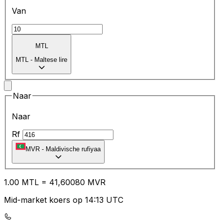
Van
MTL
MTL
-
Maltese lire
Naar
Naar
Rf
MVR
-
Maldivische rufiyaa
1.00
MTL
=
41
,60080
MVR
Mid-market koers op 14:13 UTC