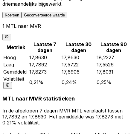
driemaandelijks bijgewerkt.
Koersen
Geconverteerde waarde
1 MTL naar MVR
Laatste 7
Laatste 30
Laatste 90
Metriek
dagen
dagen
dagen
Hoog
17,8630
17,8630
18,2227
Laag
17,7892
17,5722
17,5526
Gemiddeld
17,8273
17,6906
17,8031
Volatiliteit
0,21%
0,24%
0,25%
MTL naar MVR statistieken
In de afgelopen 7 dagen MVR MTL verplaatst tussen
17,7892 en 17,8630. Het gemiddelde was 17,8273 met
0,21% volatiliteit.