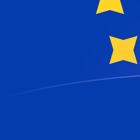
FRF naar EUR wisselkoersen vandaag
Converteer Franse frank naar Euro
Rate information of FRF/EUR
currency pair
Franse frank
FRF
Euro
EUR
1
FRF
0,152449
EUR
5
FRF
0,762245
EUR
10
FRF
1,52449
EUR
25
FRF
3,81123
EUR
50
FRF
7,62245
EUR
100
FRF
15,2449
EUR
500
FRF
76,2245
EUR
1.000
FRF
152,449
EUR
5.000
FRF
762,245
EUR