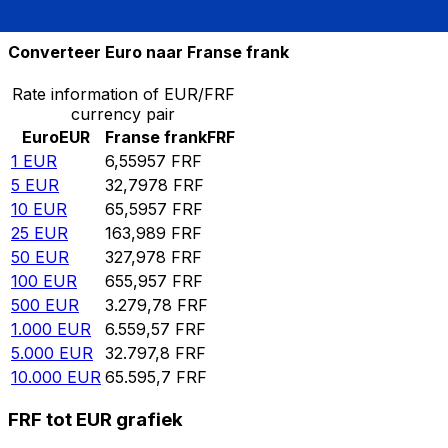
10.000
FRF
1.524,49
EUR
Converteer Euro naar Franse frank
Rate information of EUR/FRF
currency pair
Euro
EUR
Franse frank
FRF
1
EUR
6,55957
FRF
5
EUR
32,7978
FRF
10
EUR
65,5957
FRF
25
EUR
163,989
FRF
50
EUR
327,978
FRF
100
EUR
655,957
FRF
500
EUR
3.279,78
FRF
1.000
EUR
6.559,57
FRF
5.000
EUR
32.797,8
FRF
10.000
EUR
65.595,7
FRF
FRF tot EUR grafiek