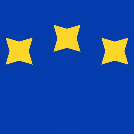
erende koersen overtreffen.
it is alleen ter informatie. U ontvangt deze koers niet bij
?