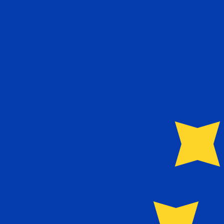
Naar
€
EUR
-
Euro
1.00
FRF
=
0,
152449
EUR
Mid-market koers op 05:38 UTC
Praat vandaag met een valuta-expert.
Wij kunnen concurr
Gesprek plannen
Wij gebruiken de midmarket koers voor onze Converter. D
bekijken
Wist je dat je met Xe geld naar het buitenland kunt sturen
Meld je vandaag aan