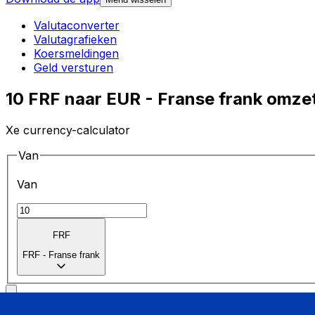
Valutaconverter
Valutagrafieken
Koersmeldingen
Geld versturen
10 FRF naar EUR - Franse frank omze
Xe currency-calculator
Van
Van
FRF
FRF
-
Franse frank
Naar