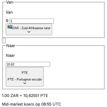
Van
Van
R
ZAR
-
Zuid-Afrikaanse rand
Naar
Naar
PTE
PTE
-
Portugese escudo
1.00
ZAR
=
10
,62551
PTE
Mid-market koers op 06:55 UTC