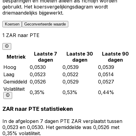
besparingen en moeten alleen als richtlijn worden
gebruikt. Het koersvergelijkingsdiagram wordt
driemaandelijks bijgewerkt.
Koersen
Geconverteerde waarde
1 ZAR naar PTE
Laatste 7
Laatste 30
Laatste 90
Metriek
dagen
dagen
dagen
Hoog
0,0530
0,0539
0,0539
Laag
0,0523
0,0522
0,0514
Gemiddeld
0,0526
0,0529
0,0527
Volatiliteit
0,35%
0,53%
0,44%
ZAR naar PTE statistieken
In de afgelopen 7 dagen PTE ZAR verplaatst tussen
0,0523 en 0,0530. Het gemiddelde was 0,0526 met
0,35% volatiliteit.