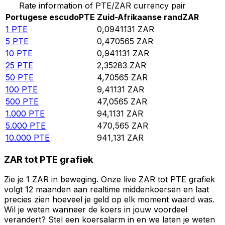
Rate information of PTE/ZAR currency pair
Portugese escudo
PTE
Zuid-Afrikaanse rand
ZAR
1
PTE
0,0941131
ZAR
5
PTE
0,470565
ZAR
10
PTE
0,941131
ZAR
25
PTE
2,35283
ZAR
50
PTE
4,70565
ZAR
100
PTE
9,41131
ZAR
500
PTE
47,0565
ZAR
1.000
PTE
94,1131
ZAR
5.000
PTE
470,565
ZAR
10.000
PTE
941,131
ZAR
ZAR tot PTE grafiek
Zie je 1 ZAR in beweging. Onze live ZAR tot PTE grafiek
volgt 12 maanden aan realtime middenkoersen en laat
precies zien hoeveel je geld op elk moment waard was.
Wil je weten wanneer de koers in jouw voordeel
verandert? Stel een koersalarm in en we laten je weten