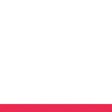
erende koersen overtreffen.
it is alleen ter informatie. U ontvangt deze koers niet bij
?