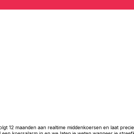
volgt 12 maanden aan realtime middenkoersen en laat precie
een koersalarm in en we laten je weten wanneer je streefko