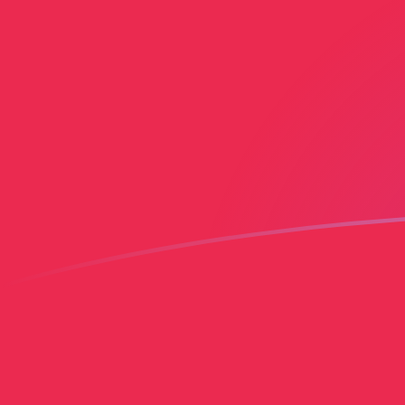
XPD naar PLN wisselkoersen vandaa
Converteer Palladium ounce naar Poolse zloty
Rate information of XPD/PLN currency
pair
Palladium ounce
XPD
Poolse zloty
PLN
1
XPD
5.158,01
PLN
5
XPD
25.790,1
PLN
10
XPD
51.580,1
PLN
25
XPD
128.950
PLN
50
XPD
257.901
PLN
100
XPD
515.801
PLN
500
XPD
2.579.010
PLN
1.000
XPD
5.158.010
PLN
5.000
XPD
25.790.100
PLN
10.000
XPD
51.580.100
PLN