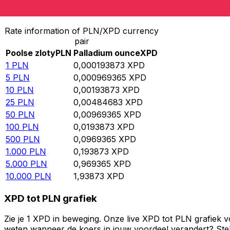
Converteer Poolse zloty naar Palladium ounce
Rate information of PLN/XPD currency
pair
Poolse zloty
PLN
Palladium ounce
XPD
1
PLN
0,000193873
XPD
5
PLN
0,000969365
XPD
10
PLN
0,00193873
XPD
25
PLN
0,00484683
XPD
50
PLN
0,00969365
XPD
100
PLN
0,0193873
XPD
500
PLN
0,0969365
XPD
1.000
PLN
0,193873
XPD
5.000
PLN
0,969365
XPD
10.000
PLN
1,93873
XPD
XPD tot PLN grafiek
Zie je 1 XPD in beweging. Onze live XPD tot PLN grafiek 
weten wanneer de koers in jouw voordeel verandert? Stel 