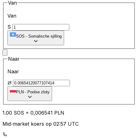
Van
Van
S
SOS
-
Somalische sjilling
Naar
Naar
zł
PLN
-
Poolse zloty
1.00
SOS
=
0,
006541
PLN
Mid-market koers op 02:57 UTC