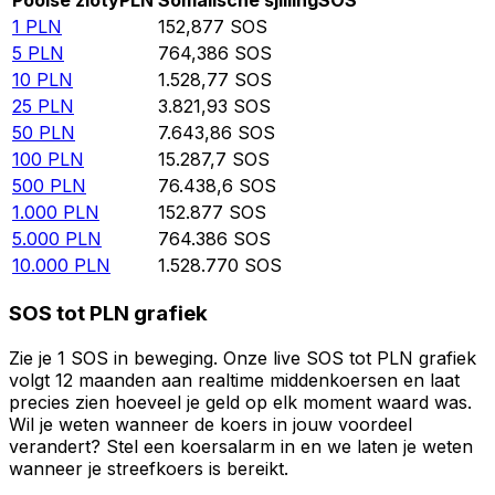
Poolse zloty
PLN
Somalische sjilling
SOS
1
PLN
152,877
SOS
5
PLN
764,386
SOS
10
PLN
1.528,77
SOS
25
PLN
3.821,93
SOS
50
PLN
7.643,86
SOS
100
PLN
15.287,7
SOS
500
PLN
76.438,6
SOS
1.000
PLN
152.877
SOS
5.000
PLN
764.386
SOS
10.000
PLN
1.528.770
SOS
SOS tot PLN grafiek
Zie je 1 SOS in beweging. Onze live SOS tot PLN grafiek
volgt 12 maanden aan realtime middenkoersen en laat
precies zien hoeveel je geld op elk moment waard was.
Wil je weten wanneer de koers in jouw voordeel
verandert? Stel een koersalarm in en we laten je weten
wanneer je streefkoers is bereikt.