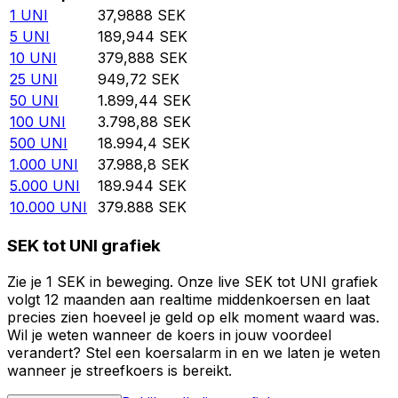
1
UNI
37,9888
SEK
5
UNI
189,944
SEK
10
UNI
379,888
SEK
25
UNI
949,72
SEK
50
UNI
1.899,44
SEK
100
UNI
3.798,88
SEK
500
UNI
18.994,4
SEK
1.000
UNI
37.988,8
SEK
5.000
UNI
189.944
SEK
10.000
UNI
379.888
SEK
SEK tot UNI grafiek
Zie je 1 SEK in beweging. Onze live SEK tot UNI grafiek
volgt 12 maanden aan realtime middenkoersen en laat
precies zien hoeveel je geld op elk moment waard was.
Wil je weten wanneer de koers in jouw voordeel
verandert? Stel een koersalarm in en we laten je weten
wanneer je streefkoers is bereikt.