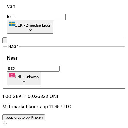
Van
kr
SEK
-
Zweedse kroon
Naar
Naar
UNI
-
Uniswap
1.00
SEK
=
0,
026323
UNI
Mid-market koers op 11:35 UTC
Koop crypto op Kraken