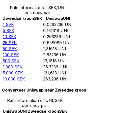
Rate information of SEK/UNI
currency pair
Zweedse kroon
SEK
Uniswap
UNI
1
SEK
0,0263236
UNI
5
SEK
0,131618
UNI
10
SEK
0,263236
UNI
25
SEK
0,658089
UNI
50
SEK
1,31618
UNI
100
SEK
2,63236
UNI
500
SEK
13,1618
UNI
1.000
SEK
26,3236
UNI
5.000
SEK
131,618
UNI
10.000
SEK
263,236
UNI
Converteer Uniswap naar Zweedse kroon
Rate information of UNI/SEK
currency pair
Uniswap
UNI
Zweedse kroon
SEK