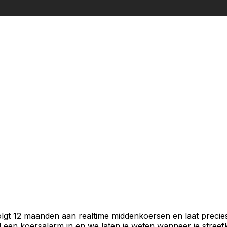
volgt 12 maanden aan realtime middenkoersen en laat precie
een koersalarm in en we laten je weten wanneer je streefko