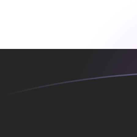
JPY naar EGP wisselkoersen vandaag
Converteer Japanse yen naar Egyptische pond
Rate information of JPY/EGP currency
pair
Japanse yen
JPY
Egyptische pond
EGP
1
JPY
0,313741
EGP
5
JPY
1,56871
EGP
10
JPY
3,13741
EGP
25
JPY
7,84354
EGP
50
JPY
15,6871
EGP
100
JPY
31,3741
EGP
500
JPY
156,871
EGP
1.000
JPY
313,741
EGP
5.000
JPY
1.568,71
EGP
10.000
JPY
3.137,41
EGP