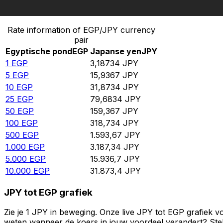
Converteer Egyptische pond naar Japanse yen
Rate information of EGP/JPY currency
pair
Egyptische pond
EGP
Japanse yen
JPY
1
EGP
3,18734
JPY
5
EGP
15,9367
JPY
10
EGP
31,8734
JPY
25
EGP
79,6834
JPY
50
EGP
159,367
JPY
100
EGP
318,734
JPY
500
EGP
1.593,67
JPY
1.000
EGP
3.187,34
JPY
5.000
EGP
15.936,7
JPY
10.000
EGP
31.873,4
JPY
JPY tot EGP grafiek
Zie je 1 JPY in beweging. Onze live JPY tot EGP grafiek 
weten wanneer de koers in jouw voordeel verandert? Stel 