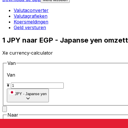
Valutaconverter
Valutagrafieken
Koersmeldingen
Geld versturen
1 JPY naar EGP - Japanse yen omzet
Xe currency-calculator
Van
Van
¥
JPY
-
Japanse yen
Naar
Naar