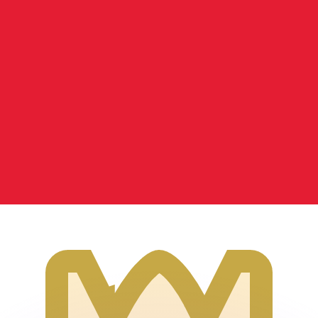
erende koersen overtreffen.
it is alleen ter informatie. U ontvangt deze koers niet bij
?