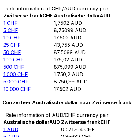
Rate information of CHF/AUD currency pair
Zwitserse frank
CHF
Australische dollar
AUD
1
CHF
1,7502
AUD
5
CHF
8,75099
AUD
10
CHF
17,502
AUD
25
CHF
43,755
AUD
50
CHF
87,5099
AUD
100
CHF
175,02
AUD
500
CHF
875,099
AUD
1.000
CHF
1.750,2
AUD
5.000
CHF
8.750,99
AUD
10.000
CHF
17.502
AUD
Converteer Australische dollar naar Zwitserse frank
Rate information of AUD/CHF currency pair
Australische dollar
AUD
Zwitserse frank
CHF
1
AUD
0,571364
CHF
5
AUD
2,85682
CHF