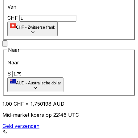
Van
CHF
CHF
-
Zwitserse frank
Naar
Naar
$
AUD
-
Australische dollar
1.00
CHF
=
1,
750198
AUD
Mid-market koers op 22:46 UTC
Geld verzenden