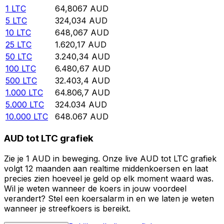
1
LTC
64,8067
AUD
5
LTC
324,034
AUD
10
LTC
648,067
AUD
25
LTC
1.620,17
AUD
50
LTC
3.240,34
AUD
100
LTC
6.480,67
AUD
500
LTC
32.403,4
AUD
1.000
LTC
64.806,7
AUD
5.000
LTC
324.034
AUD
10.000
LTC
648.067
AUD
AUD tot LTC grafiek
Zie je 1 AUD in beweging. Onze live AUD tot LTC grafiek
volgt 12 maanden aan realtime middenkoersen en laat
precies zien hoeveel je geld op elk moment waard was.
Wil je weten wanneer de koers in jouw voordeel
verandert? Stel een koersalarm in en we laten je weten
wanneer je streefkoers is bereikt.