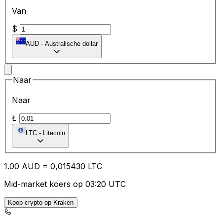
Van
$
AUD
-
Australische dollar
Naar
Naar
Ł
LTC
-
Litecoin
1.00
AUD
=
0,
015430
LTC
Mid-market koers op 03:20 UTC
Koop crypto op Kraken