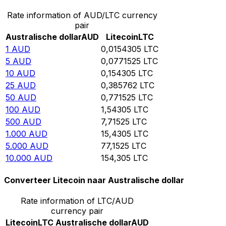
Rate information of AUD/LTC currency
pair
Australische dollar
AUD
Litecoin
LTC
1
AUD
0,0154305
LTC
5
AUD
0,0771525
LTC
10
AUD
0,154305
LTC
25
AUD
0,385762
LTC
50
AUD
0,771525
LTC
100
AUD
1,54305
LTC
500
AUD
7,71525
LTC
1.000
AUD
15,4305
LTC
5.000
AUD
77,1525
LTC
10.000
AUD
154,305
LTC
Converteer Litecoin naar Australische dollar
Rate information of LTC/AUD
currency pair
Litecoin
LTC
Australische dollar
AUD