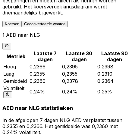
besparingen en moeten alleen als richtlijn worden
gebruikt. Het koersvergelijkingsdiagram wordt
driemaandelijks bijgewerkt.
Koersen
Geconverteerde waarde
1 AED naar NLG
Laatste 7
Laatste 30
Laatste 90
Metriek
dagen
dagen
dagen
Hoog
0,2366
0,2395
0,2398
Laag
0,2355
0,2355
0,2310
Gemiddeld
0,2360
0,2378
0,2364
Volatiliteit
0,24%
0,24%
0,25%
AED naar NLG statistieken
In de afgelopen 7 dagen NLG AED verplaatst tussen
0,2355 en 0,2366. Het gemiddelde was 0,2360 met
0,24% volatiliteit.