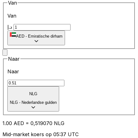
Van
Van
د.إ
AED
-
Emiratische dirham
Naar
Naar
NLG
NLG
-
Nederlandse gulden
1.00
AED
=
0,
519070
NLG
Mid-market koers op 05:37 UTC