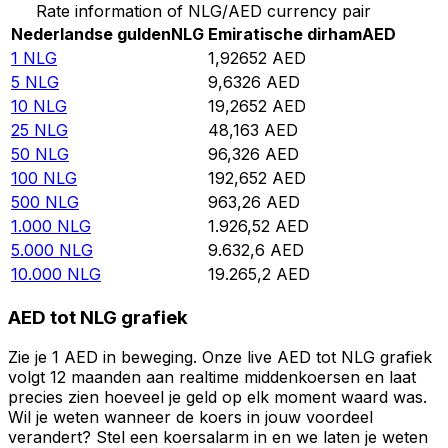
Rate information of NLG/AED currency pair
Nederlandse gulden
NLG
Emiratische dirham
AED
1
NLG
1,92652
AED
5
NLG
9,6326
AED
10
NLG
19,2652
AED
25
NLG
48,163
AED
50
NLG
96,326
AED
100
NLG
192,652
AED
500
NLG
963,26
AED
1.000
NLG
1.926,52
AED
5.000
NLG
9.632,6
AED
10.000
NLG
19.265,2
AED
AED tot NLG grafiek
Zie je 1 AED in beweging. Onze live AED tot NLG grafiek
volgt 12 maanden aan realtime middenkoersen en laat
precies zien hoeveel je geld op elk moment waard was.
Wil je weten wanneer de koers in jouw voordeel
verandert? Stel een koersalarm in en we laten je weten