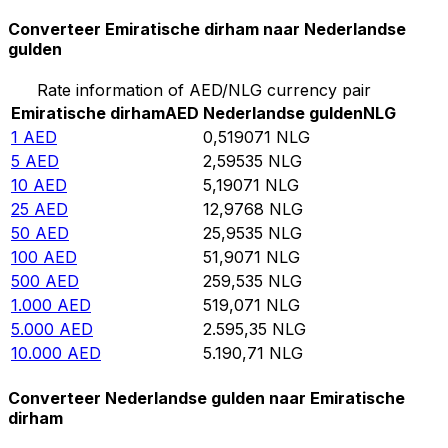
Converteer Emiratische dirham naar Nederlandse
gulden
Rate information of AED/NLG currency pair
Emiratische dirham
AED
Nederlandse gulden
NLG
1
AED
0,519071
NLG
5
AED
2,59535
NLG
10
AED
5,19071
NLG
25
AED
12,9768
NLG
50
AED
25,9535
NLG
100
AED
51,9071
NLG
500
AED
259,535
NLG
1.000
AED
519,071
NLG
5.000
AED
2.595,35
NLG
10.000
AED
5.190,71
NLG
Converteer Nederlandse gulden naar Emiratische
dirham