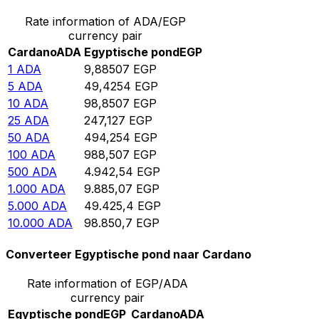
Rate information of ADA/EGP
currency pair
Cardano
ADA
Egyptische pond
EGP
1
ADA
9,88507
EGP
5
ADA
49,4254
EGP
10
ADA
98,8507
EGP
25
ADA
247,127
EGP
50
ADA
494,254
EGP
100
ADA
988,507
EGP
500
ADA
4.942,54
EGP
1.000
ADA
9.885,07
EGP
5.000
ADA
49.425,4
EGP
10.000
ADA
98.850,7
EGP
Converteer Egyptische pond naar Cardano
Rate information of EGP/ADA
currency pair
Egyptische pond
EGP
Cardano
ADA