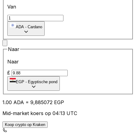
Van
ADA
-
Cardano
Naar
Naar
£
EGP
-
Egyptische pond
1.00
ADA
=
9,
885072
EGP
Mid-market koers op 04:13 UTC
Koop crypto op Kraken