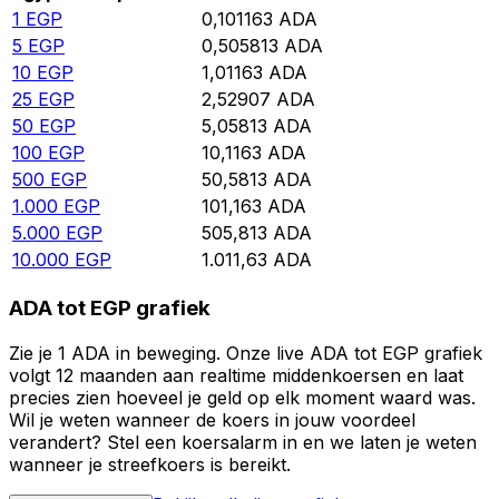
1
EGP
0,101163
ADA
5
EGP
0,505813
ADA
10
EGP
1,01163
ADA
25
EGP
2,52907
ADA
50
EGP
5,05813
ADA
100
EGP
10,1163
ADA
500
EGP
50,5813
ADA
1.000
EGP
101,163
ADA
5.000
EGP
505,813
ADA
10.000
EGP
1.011,63
ADA
ADA tot EGP grafiek
Zie je 1 ADA in beweging. Onze live ADA tot EGP grafiek
volgt 12 maanden aan realtime middenkoersen en laat
precies zien hoeveel je geld op elk moment waard was.
Wil je weten wanneer de koers in jouw voordeel
verandert? Stel een koersalarm in en we laten je weten
wanneer je streefkoers is bereikt.