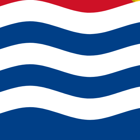
より速い転送
ほとんどの転送は
同じ日に完了
します。お金に関してはタイ
もっと早く送れ
よくある質問
SWIFTコードとは何か、なぜ キリバスで必要なのでしょうか?
SWIFTコードは、BIC(銀行識別子コード)とも呼ばれ、
必要です。
キリバスで自分の銀行の正しいSWIFTコードはどうやって見つければいい
キリバスの各支店ごとに異なるSWIFTコードが必要ですか?
キリバスで間違ったSWIFTコードを使ったらどうなりますか?