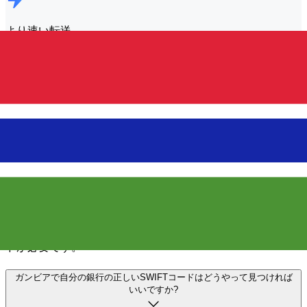
より速い転送
ほとんどの転送は
同じ日に完了
します。お金に関してはタ
イミングが重要であることを理解しています。
もっと早く送れ
よくある質問
SWIFTコードとは何か、なぜ ガンビアで必要なのでしょうか?
SWIFTコードは、BIC(銀行識別子コード)とも呼ばれ、銀行
や金融機関を識別するための国際標準です。国際送金を正確
かつ安全に送受信するには、 ガンビア の正しいSWIFTコー
ドが必要です。
ガンビアで自分の銀行の正しいSWIFTコードはどうやって見つければ
いいですか?