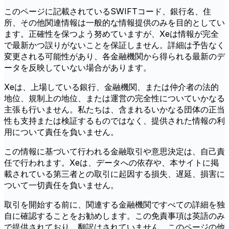
このページに記載されているSWIFTコード、銀行名、住
所、その他関連情報は一般的な情報提供のみを目的としてい
ます。正確性を保つよう努めていますが、Xeは情報が完全
で最新かつ誤りがないことを保証しません。詳細は予告なく
変更される可能性があり、各金融機関から得られる最新のデ
ータを反映していない場合があります。
Xeは、上場している銀行、金融機関、または仲介者の法的
地位、規制上の地位、または運営の完全性についていかなる
主張も行いません。私たちは、含まれるいかなる団体の正当
性も支持または検証するものではなく、提供された情報の利
用について責任を負いません。
この情報に基づいて行われる金融取引や意思決定は、自己責
任で行われます。Xeは、データへの依存や、本サイトに掲
載されている第三者との取引に起因する損失、遅延、損害に
ついて一切責任を負いません。
取引を開始する前に、関連する金融機関ですべての詳細を独
自に確認することをお勧めします。この免責事項は英語のみ
で提供されており、翻訳はされていません。このページの他