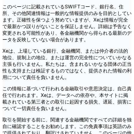
このページに記載されているSWIFTコード、銀行名、住
所、その他関連情報は一般的な情報提供のみを目的としてい
ます。正確性を保つよう努めていますが、Xeは情報が完全
で最新かつ誤りがないことを保証しません。詳細は予告なく
変更される可能性があり、各金融機関から得られる最新のデ
ータを反映していない場合があります。
Xeは、上場している銀行、金融機関、または仲介者の法的
地位、規制上の地位、または運営の完全性についていかなる
主張も行いません。私たちは、含まれるいかなる団体の正当
性も支持または検証するものではなく、提供された情報の利
用について責任を負いません。
この情報に基づいて行われる金融取引や意思決定は、自己責
任で行われます。Xeは、データへの依存や、本サイトに掲
載されている第三者との取引に起因する損失、遅延、損害に
ついて一切責任を負いません。
取引を開始する前に、関連する金融機関ですべての詳細を独
自に確認することをお勧めします。この免責事項は英語のみ
で提供されており、翻訳はされていません。このページの他