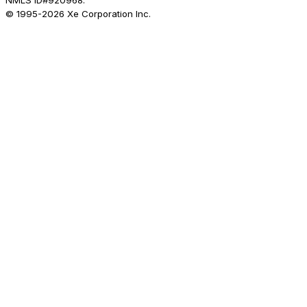
NMLS ID#920968.
© 1995-
2026
Xe Corporation Inc.