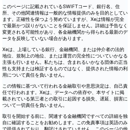
このページに記載されているSWIFTコード、銀行名、住
所、その他関連情報は一般的な情報提供のみを目的としてい
ます。正確性を保つよう努めていますが、Xeは情報が完全
で最新かつ誤りがないことを保証しません。詳細は予告なく
変更される可能性があり、各金融機関から得られる最新のデ
ータを反映していない場合があります。
Xeは、上場している銀行、金融機関、または仲介者の法的
地位、規制上の地位、または運営の完全性についていかなる
主張も行いません。私たちは、含まれるいかなる団体の正当
性も支持または検証するものではなく、提供された情報の利
用について責任を負いません。
この情報に基づいて行われる金融取引や意思決定は、自己責
任で行われます。Xeは、データへの依存や、本サイトに掲
載されている第三者との取引に起因する損失、遅延、損害に
ついて一切責任を負いません。
取引を開始する前に、関連する金融機関ですべての詳細を独
自に確認することをお勧めします。この免責事項は英語のみ
で提供されており、翻訳はされていません。このページの他