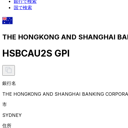
銀行で検索
国で検索
THE HONGKONG AND SHANGHAI B
HSBCAU2S GPI
銀行名
THE HONGKONG AND SHANGHAI BANKING CORPORAT
市
SYDNEY
住所